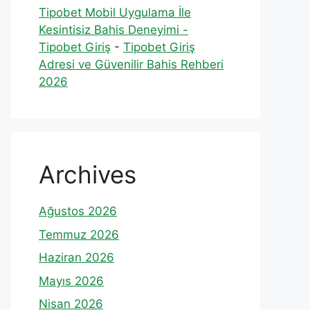
Tipobet Mobil Uygulama İle
Kesintisiz Bahis Deneyimi -
Tipobet Giriş
-
Tipobet Giriş
Adresi ve Güvenilir Bahis Rehberi
2026
Archives
Ağustos 2026
Temmuz 2026
Haziran 2026
Mayıs 2026
Nisan 2026