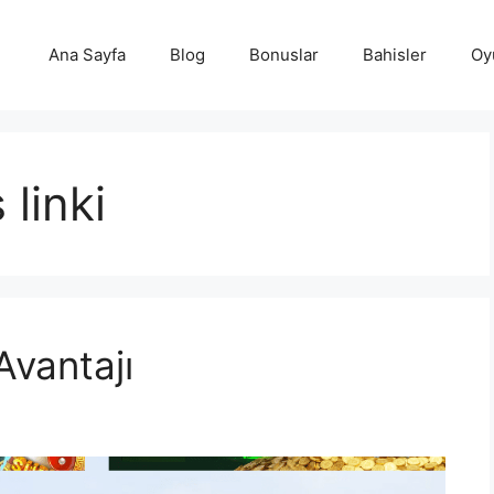
Ana Sayfa
Blog
Bonuslar
Bahisler
Oy
 linki
Avantajı