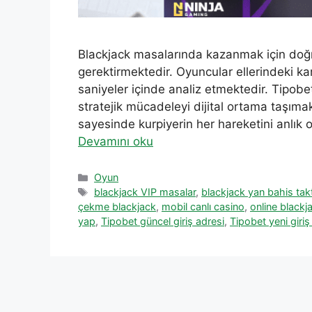
Blackjack masalarında kazanmak için doğ
gerektirmektedir. Oyuncular ellerindeki ka
saniyeler içinde analiz etmektedir. Tipobet
stratejik mücadeleyi dijital ortama taşımak
sayesinde kurpiyerin her hareketini anlık
Devamını oku
Kategoriler
Oyun
Etiketler
blackjack VIP masalar
,
blackjack yan bahis takt
çekme blackjack
,
mobil canlı casino
,
online blackj
yap
,
Tipobet güncel giriş adresi
,
Tipobet yeni giriş 