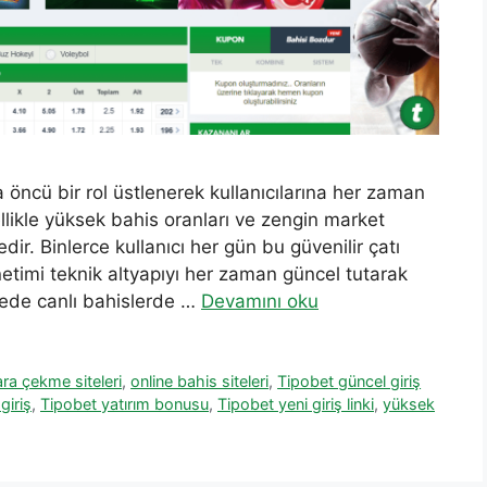
 öncü bir rol üstlenerek kullanıcılarına her zaman
llikle yüksek bahis oranları ve zengin market
ir. Binlerce kullanıcı her gün bu güvenilir çatı
etimi teknik altyapıyı her zaman güncel tutarak
yede canlı bahislerde …
Devamını oku
ara çekme siteleri
,
online bahis siteleri
,
Tipobet güncel giriş
giriş
,
Tipobet yatırım bonusu
,
Tipobet yeni giriş linki
,
yüksek