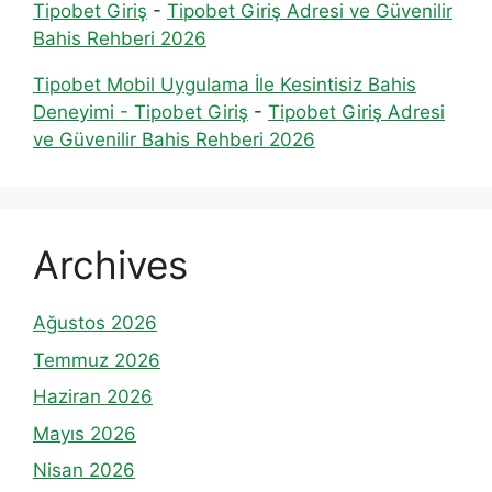
Tipobet Giriş
-
Tipobet Giriş Adresi ve Güvenilir
Bahis Rehberi 2026
Tipobet Mobil Uygulama İle Kesintisiz Bahis
Deneyimi - Tipobet Giriş
-
Tipobet Giriş Adresi
ve Güvenilir Bahis Rehberi 2026
Archives
Ağustos 2026
Temmuz 2026
Haziran 2026
Mayıs 2026
Nisan 2026