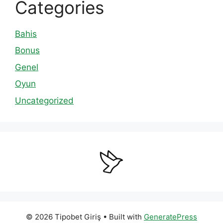
Categories
Bahis
Bonus
Genel
Oyun
Uncategorized
© 2026 Tipobet Giriş
• Built with
GeneratePress