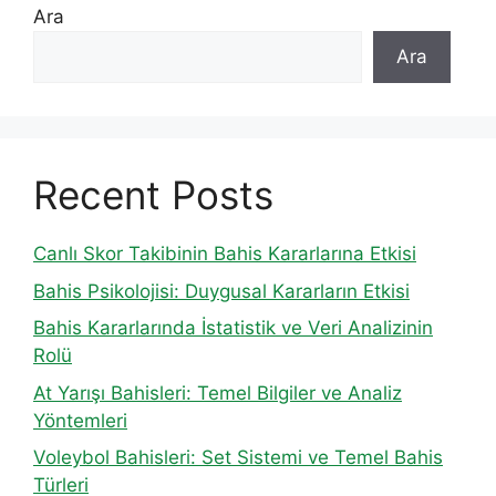
Ara
Ara
Recent Posts
Canlı Skor Takibinin Bahis Kararlarına Etkisi
Bahis Psikolojisi: Duygusal Kararların Etkisi
Bahis Kararlarında İstatistik ve Veri Analizinin
Rolü
At Yarışı Bahisleri: Temel Bilgiler ve Analiz
Yöntemleri
Voleybol Bahisleri: Set Sistemi ve Temel Bahis
Türleri