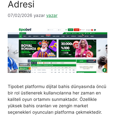
Adresi
07/02/2026
yazar
yazar
Tipobet platformu dijital bahis dünyasında öncü
bir rol üstlenerek kullanıcılarına her zaman en
kaliteli oyun ortamını sunmaktadır. Özellikle
yüksek bahis oranları ve zengin market
seçenekleri oyuncuları platforma çekmektedir.