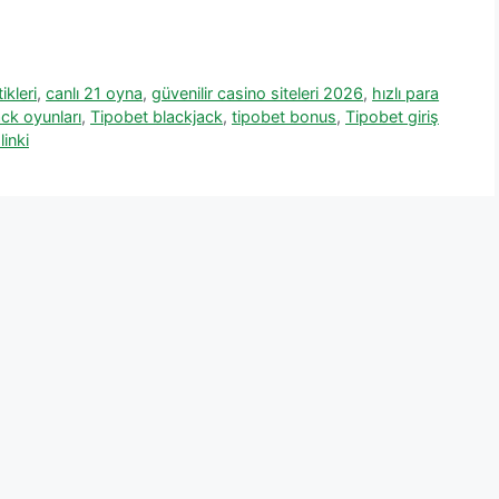
ikleri
,
canlı 21 oyna
,
güvenilir casino siteleri 2026
,
hızlı para
ack oyunları
,
Tipobet blackjack
,
tipobet bonus
,
Tipobet giriş
linki