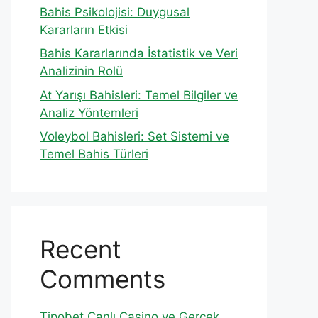
Bahis Psikolojisi: Duygusal
Kararların Etkisi
Bahis Kararlarında İstatistik ve Veri
Analizinin Rolü
At Yarışı Bahisleri: Temel Bilgiler ve
Analiz Yöntemleri
Voleybol Bahisleri: Set Sistemi ve
Temel Bahis Türleri
Recent
Comments
Tipobet Canlı Casino ve Gerçek