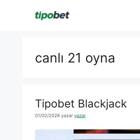
İçeriğe
atla
canlı 21 oyna
Tipobet Blackjack
01/02/2026
yazar
yazar