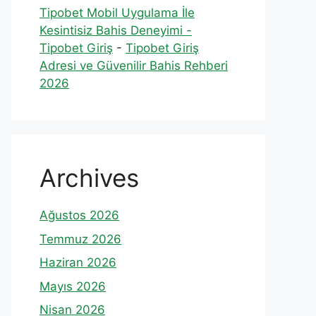
Tipobet Mobil Uygulama İle
Kesintisiz Bahis Deneyimi -
Tipobet Giriş
-
Tipobet Giriş
Adresi ve Güvenilir Bahis Rehberi
2026
Archives
Ağustos 2026
Temmuz 2026
Haziran 2026
Mayıs 2026
Nisan 2026