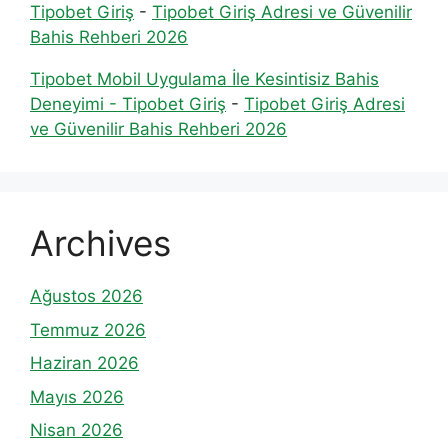
Tipobet Giriş
-
Tipobet Giriş Adresi ve Güvenilir
Bahis Rehberi 2026
Tipobet Mobil Uygulama İle Kesintisiz Bahis
Deneyimi - Tipobet Giriş
-
Tipobet Giriş Adresi
ve Güvenilir Bahis Rehberi 2026
Archives
Ağustos 2026
Temmuz 2026
Haziran 2026
Mayıs 2026
Nisan 2026