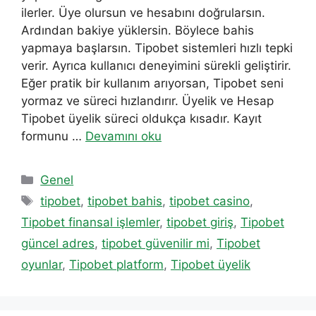
ilerler. Üye olursun ve hesabını doğrularsın.
Ardından bakiye yüklersin. Böylece bahis
yapmaya başlarsın. Tipobet sistemleri hızlı tepki
verir. Ayrıca kullanıcı deneyimini sürekli geliştirir.
Eğer pratik bir kullanım arıyorsan, Tipobet seni
yormaz ve süreci hızlandırır. Üyelik ve Hesap
Tipobet üyelik süreci oldukça kısadır. Kayıt
formunu …
Devamını oku
Kategoriler
Genel
Etiketler
tipobet
,
tipobet bahis
,
tipobet casino
,
Tipobet finansal işlemler
,
tipobet giriş
,
Tipobet
güncel adres
,
tipobet güvenilir mi
,
Tipobet
oyunlar
,
Tipobet platform
,
Tipobet üyelik