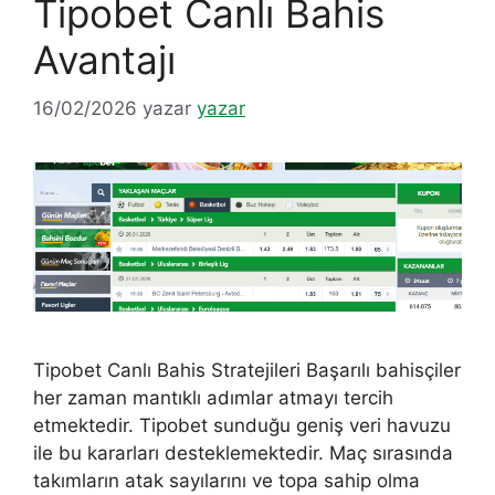
Tipobet Canlı Bahis
Avantajı
16/02/2026
yazar
yazar
Tipobet Canlı Bahis Stratejileri Başarılı bahisçiler
her zaman mantıklı adımlar atmayı tercih
etmektedir. Tipobet sunduğu geniş veri havuzu
ile bu kararları desteklemektedir. Maç sırasında
takımların atak sayılarını ve topa sahip olma