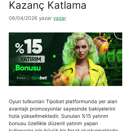
Kazanç Katlama
06/04/2026
yazar
yazar
Oyun tutkunları Tipobet platformunda yer alan
avantajlı promosyonlar sayesinde bakiyelerini
hızla yükseltmektedir. Sunulan %15 yatırım
bonusu özellikle düzenli yatırım yapan
kullanıcılar için büyük bir fırsat oluşturmaktadır.