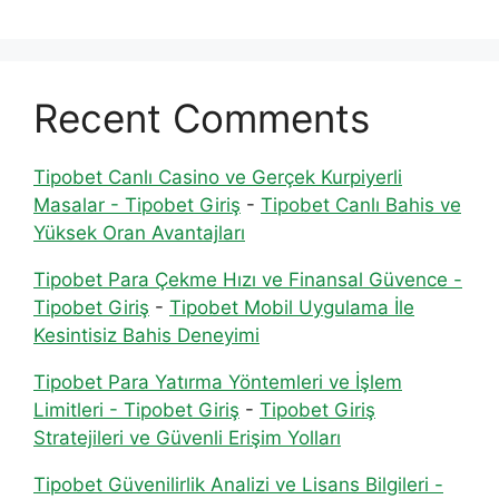
Recent Comments
Tipobet Canlı Casino ve Gerçek Kurpiyerli
Masalar - Tipobet Giriş
-
Tipobet Canlı Bahis ve
Yüksek Oran Avantajları
Tipobet Para Çekme Hızı ve Finansal Güvence -
Tipobet Giriş
-
Tipobet Mobil Uygulama İle
Kesintisiz Bahis Deneyimi
Tipobet Para Yatırma Yöntemleri ve İşlem
Limitleri - Tipobet Giriş
-
Tipobet Giriş
Stratejileri ve Güvenli Erişim Yolları
Tipobet Güvenilirlik Analizi ve Lisans Bilgileri -