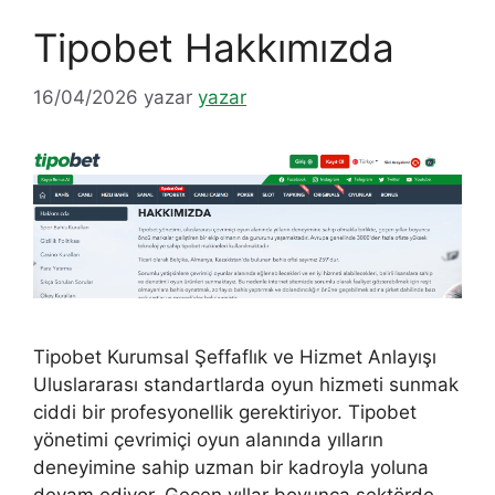
Tipobet Hakkımızda
16/04/2026
yazar
yazar
Tipobet Kurumsal Şeffaflık ve Hizmet Anlayışı
Uluslararası standartlarda oyun hizmeti sunmak
ciddi bir profesyonellik gerektiriyor. Tipobet
yönetimi çevrimiçi oyun alanında yılların
deneyimine sahip uzman bir kadroyla yoluna