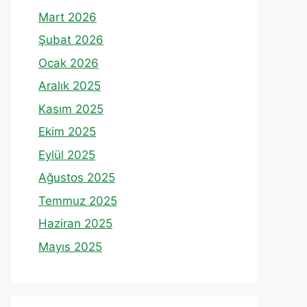
Mart 2026
Şubat 2026
Ocak 2026
Aralık 2025
Kasım 2025
Ekim 2025
Eylül 2025
Ağustos 2025
Temmuz 2025
Haziran 2025
Mayıs 2025