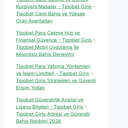
Kurpiyerli Masalar - Tipobet Giriş
-
Tipobet Canlı Bahis ve Yüksek
Oran Avantajları
Tipobet Para Çekme Hızı ve
Finansal Güvence - Tipobet Giriş
-
Tipobet Mobil Uygulama İle
Kesintisiz Bahis Deneyimi
Tipobet Para Yatırma Yöntemleri
ve İşlem Limitleri - Tipobet Giriş
-
Tipobet Giriş Stratejileri ve Güvenli
Erişim Yolları
Tipobet Güvenilirlik Analizi ve
Lisans Bilgileri - Tipobet Giriş
-
Tipobet Giriş Adresi ve Güvenilir
Bahis Rehberi 2026