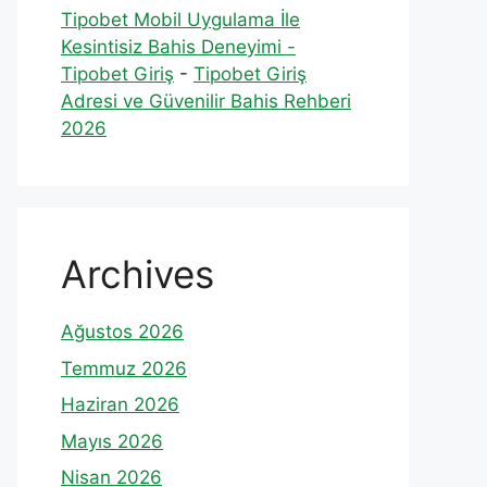
Tipobet Mobil Uygulama İle
Kesintisiz Bahis Deneyimi -
Tipobet Giriş
-
Tipobet Giriş
Adresi ve Güvenilir Bahis Rehberi
2026
Archives
Ağustos 2026
Temmuz 2026
Haziran 2026
Mayıs 2026
Nisan 2026