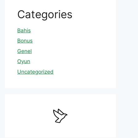
Categories
Bahis
Bonus
Genel
Oyun
Uncategorized