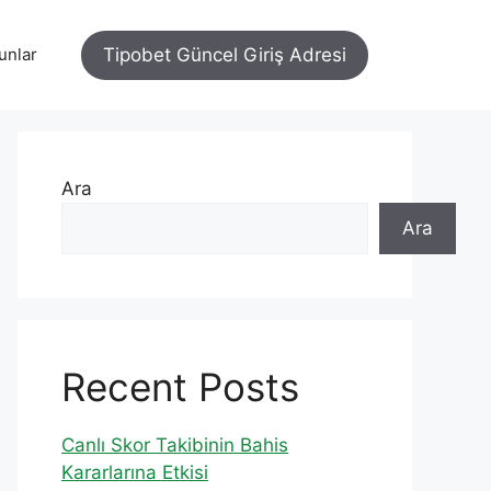
Tipobet Güncel Giriş Adresi
unlar
Ara
Ara
Recent Posts
Canlı Skor Takibinin Bahis
Kararlarına Etkisi