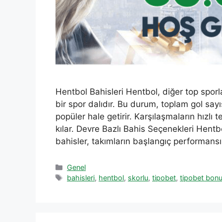
Hentbol Bahisleri Hentbol, diğer top spor
bir spor dalıdır. Bu durum, toplam gol sayıs
popüler hale getirir. Karşılaşmaların hızlı
kılar. Devre Bazlı Bahis Seçenekleri Hentbo
bahisler, takımların başlangıç performans
Kategoriler
Genel
Etiketler
bahisleri
,
hentbol
,
skorlu
,
tipobet
,
tipobet bon