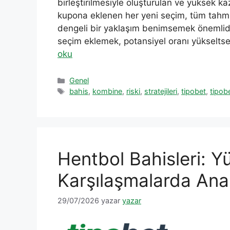
birleştirilmesiyle oluşturulan ve yüksek k
kupona eklenen her yeni seçim, tüm tahminl
dengeli bir yaklaşım benimsemek önemlid
seçim eklemek, potansiyel oranı yükselts
oku
Kategoriler
Genel
Etiketler
bahis
,
kombine
,
riski
,
stratejileri
,
tipobet
,
tipob
Hentbol Bahisleri: Y
Karşılaşmalarda Anal
29/07/2026
yazar
yazar