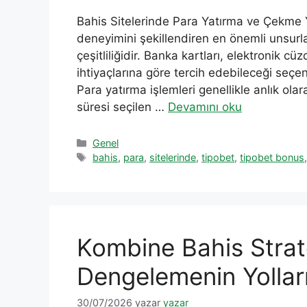
Bahis Sitelerinde Para Yatırma ve Çekme Yö
deneyimini şekillendiren en önemli unsurla
çeşitliliğidir. Banka kartları, elektronik cü
ihtiyaçlarına göre tercih edebileceği seçen
Para yatırma işlemleri genellikle anlık ol
süresi seçilen …
Devamını oku
Kategoriler
Genel
Etiketler
bahis
,
para
,
sitelerinde
,
tipobet
,
tipobet bonus
Kombine Bahis Stratej
Dengelemenin Yollar
30/07/2026
yazar
yazar