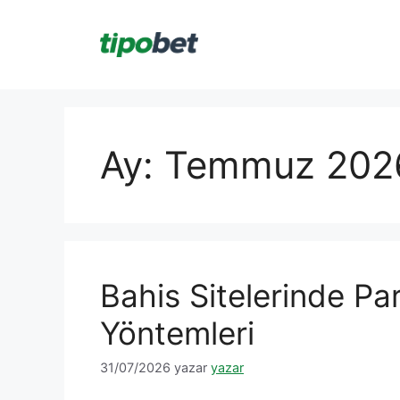
İçeriğe
atla
Ay:
Temmuz 202
Bahis Sitelerinde P
Yöntemleri
31/07/2026
yazar
yazar