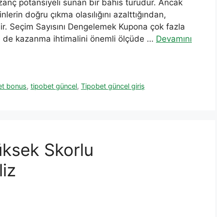
azanç potansiyeli sunan bir bahis türüdür. Ancak
erin doğru çıkma olasılığını azalttığından,
ir. Seçim Sayısını Dengelemek Kupona çok fazla
e de kazanma ihtimalini önemli ölçüde …
Devamını
et bonus
,
tipobet güncel
,
Tipobet güncel giriş
üksek Skorlu
iz