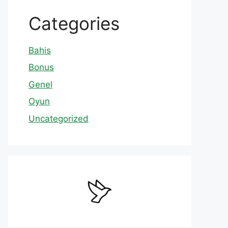
Categories
Bahis
Bonus
Genel
Oyun
Uncategorized