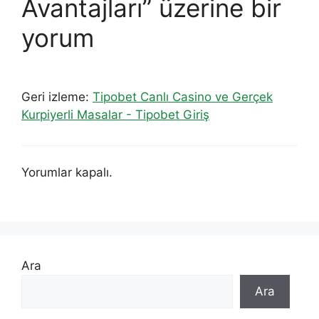
Avantajları” üzerine bir
yorum
Geri izleme:
Tipobet Canlı Casino ve Gerçek
Kurpiyerli Masalar - Tipobet Giriş
Yorumlar kapalı.
Ara
Ara