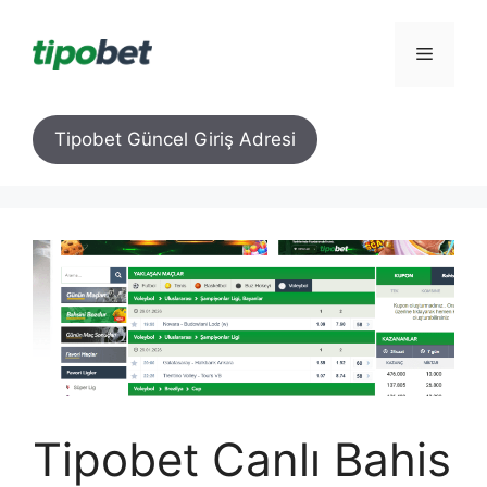
İçeriğe
atla
Menü
Tipobet Güncel Giriş Adresi
Tipobet Canlı Bahis