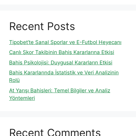
Recent Posts
Tipobet’te Sanal Sporlar ve E-Futbol Heyecanı
Canlı Skor Takibinin Bahis Kararlarına Etkisi
Bahis Psikolojisi: Duygusal Kararların Etkisi
Bahis Kararlarında İstatistik ve Veri Analizinin
Rolü
At Yarışı Bahisleri: Temel Bilgiler ve Analiz
Yöntemleri
Recent Comments