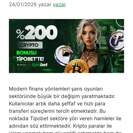
24/01/2026
yazar
yazar
Modern finans yöntemleri şans oyunları
sektöründe büyük bir değişim yaratmaktadır.
Kullanıcılar artık daha şeffaf ve hızlı para
transferi süreçlerini tercih etmektedir. Bu
noktada Tipobet sektöre yön veren hamleler ile
adından söz ettirmektedir. Kripto paralar ile