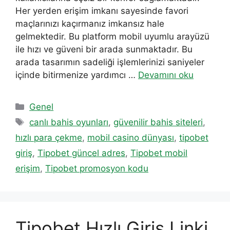
Her yerden erişim imkanı sayesinde favori
maçlarınızı kaçırmanız imkansız hale
gelmektedir. Bu platform mobil uyumlu arayüzü
ile hızı ve güveni bir arada sunmaktadır. Bu
arada tasarımın sadeliği işlemlerinizi saniyeler
içinde bitirmenize yardımcı …
Devamını oku
Kategoriler
Genel
Etiketler
canlı bahis oyunları
,
güvenilir bahis siteleri
,
hızlı para çekme
,
mobil casino dünyası
,
tipobet
giriş
,
Tipobet güncel adres
,
Tipobet mobil
erişim
,
Tipobet promosyon kodu
Tipobet Hızlı Giriş Linki