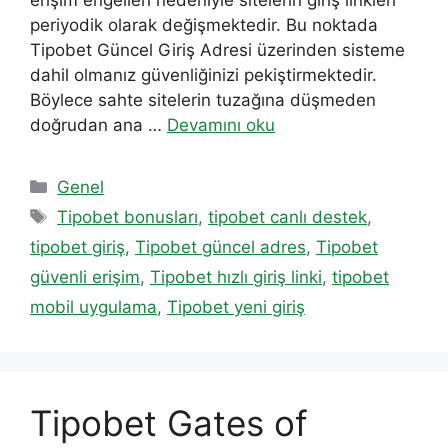
erişim engelleri nedeniyle sitelerin giriş linkleri
periyodik olarak değişmektedir. Bu noktada
Tipobet Güncel Giriş Adresi üzerinden sisteme
dahil olmanız güvenliğinizi pekiştirmektedir.
Böylece sahte sitelerin tuzağına düşmeden
doğrudan ana …
Devamını oku
Kategoriler
Genel
Etiketler
Tipobet bonusları
,
tipobet canlı destek
,
tipobet giriş
,
Tipobet güncel adres
,
Tipobet
güvenli erişim
,
Tipobet hızlı giriş linki
,
tipobet
mobil uygulama
,
Tipobet yeni giriş
Tipobet Gates of