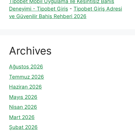
Tipobet Mobil Uygulama İle Kesintisiz Bahis
Deneyimi - Tipobet Giriş
-
Tipobet Giriş Adresi
ve Güvenilir Bahis Rehberi 2026
Archives
Ağustos 2026
Temmuz 2026
Haziran 2026
Mayıs 2026
Nisan 2026
Mart 2026
Şubat 2026