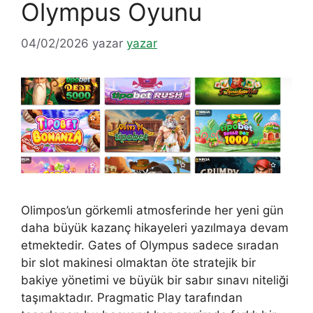
Olympus Oyunu
04/02/2026
yazar
yazar
Olimpos’un görkemli atmosferinde her yeni gün
daha büyük kazanç hikayeleri yazılmaya devam
etmektedir. Gates of Olympus sadece sıradan
bir slot makinesi olmaktan öte stratejik bir
bakiye yönetimi ve büyük bir sabır sınavı niteliği
taşımaktadır. Pragmatic Play tarafından