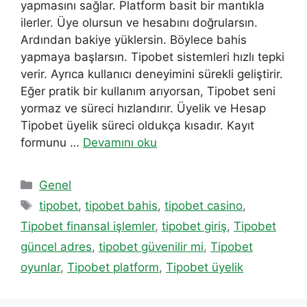
yapmasını sağlar. Platform basit bir mantıkla
ilerler. Üye olursun ve hesabını doğrularsın.
Ardından bakiye yüklersin. Böylece bahis
yapmaya başlarsın. Tipobet sistemleri hızlı tepki
verir. Ayrıca kullanıcı deneyimini sürekli geliştirir.
Eğer pratik bir kullanım arıyorsan, Tipobet seni
yormaz ve süreci hızlandırır. Üyelik ve Hesap
Tipobet üyelik süreci oldukça kısadır. Kayıt
formunu …
Devamını oku
Kategoriler
Genel
Etiketler
tipobet
,
tipobet bahis
,
tipobet casino
,
Tipobet finansal işlemler
,
tipobet giriş
,
Tipobet
güncel adres
,
tipobet güvenilir mi
,
Tipobet
oyunlar
,
Tipobet platform
,
Tipobet üyelik