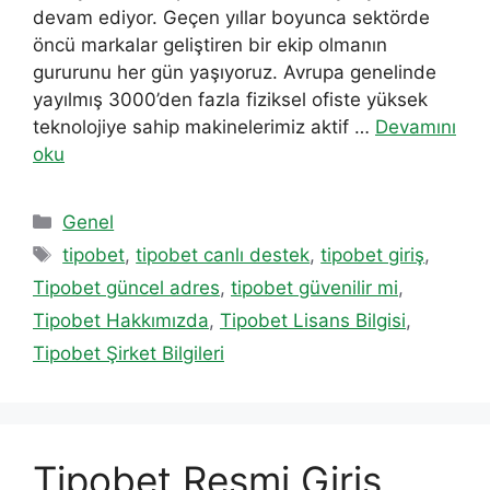
devam ediyor. Geçen yıllar boyunca sektörde
öncü markalar geliştiren bir ekip olmanın
gururunu her gün yaşıyoruz. Avrupa genelinde
yayılmış 3000’den fazla fiziksel ofiste yüksek
teknolojiye sahip makinelerimiz aktif …
Devamını
oku
Kategoriler
Genel
Etiketler
tipobet
,
tipobet canlı destek
,
tipobet giriş
,
Tipobet güncel adres
,
tipobet güvenilir mi
,
Tipobet Hakkımızda
,
Tipobet Lisans Bilgisi
,
Tipobet Şirket Bilgileri
Tipobet Resmi Giriş