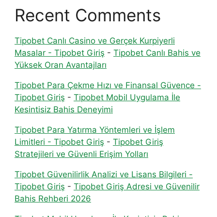
Recent Comments
Tipobet Canlı Casino ve Gerçek Kurpiyerli
Masalar - Tipobet Giriş
-
Tipobet Canlı Bahis ve
Yüksek Oran Avantajları
Tipobet Para Çekme Hızı ve Finansal Güvence -
Tipobet Giriş
-
Tipobet Mobil Uygulama İle
Kesintisiz Bahis Deneyimi
Tipobet Para Yatırma Yöntemleri ve İşlem
Limitleri - Tipobet Giriş
-
Tipobet Giriş
Stratejileri ve Güvenli Erişim Yolları
Tipobet Güvenilirlik Analizi ve Lisans Bilgileri -
Tipobet Giriş
-
Tipobet Giriş Adresi ve Güvenilir
Bahis Rehberi 2026