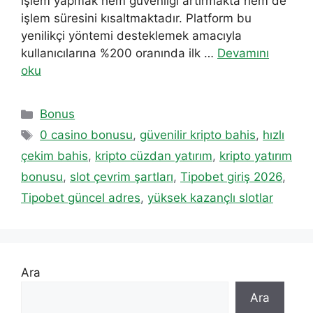
işlem yapmak hem güvenliği artırmakta hem de
işlem süresini kısaltmaktadır. Platform bu
yenilikçi yöntemi desteklemek amacıyla
kullanıcılarına %200 oranında ilk …
Devamını
oku
Kategoriler
Bonus
Etiketler
0 casino bonusu
,
güvenilir kripto bahis
,
hızlı
çekim bahis
,
kripto cüzdan yatırım
,
kripto yatırım
bonusu
,
slot çevrim şartları
,
Tipobet giriş 2026
,
Tipobet güncel adres
,
yüksek kazançlı slotlar
Ara
Ara