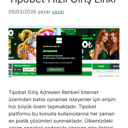
05/03/2026
yazar
yazar
Tipobet Giriş Adresleri Rehberi İnternet
üzerinden bahis oynamak isteyenler için erişim
hızı büyük önem taşımaktadır. Tipobet
platformu bu konuda kullanıcılarına her zaman
en pratik çözümleri sunmaktadır. Ülkemizdeki