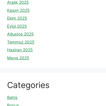
Aralık 2025
Kasım 2025
Ekim 2025
Eylül 2025
Ağustos 2025
Temmuz 2025
Haziran 2025
Mayıs 2025
Categories
Bahis
Bonus