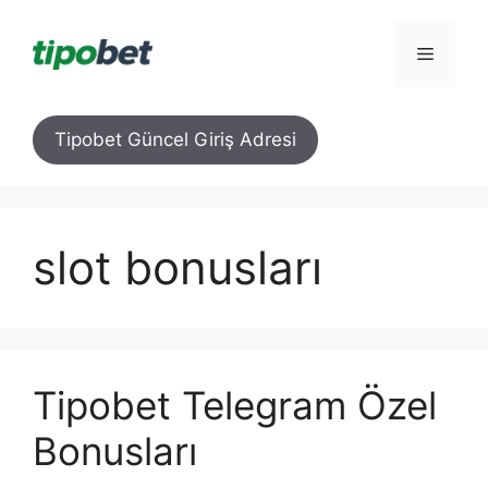
İçeriğe
atla
Menü
Tipobet Güncel Giriş Adresi
slot bonusları
Tipobet Telegram Özel
Bonusları