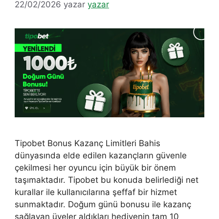
22/02/2026
yazar
yazar
Tipobet Bonus Kazanç Limitleri Bahis
dünyasında elde edilen kazançların güvenle
çekilmesi her oyuncu için büyük bir önem
taşımaktadır. Tipobet bu konuda belirlediği net
kurallar ile kullanıcılarına şeffaf bir hizmet
sunmaktadır. Doğum günü bonusu ile kazanç
sağlayan üyeler aldıkları hediyenin tam 10