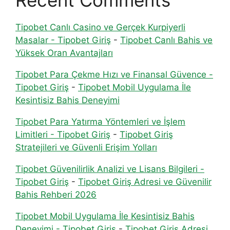
Recent Comments
Tipobet Canlı Casino ve Gerçek Kurpiyerli
Masalar - Tipobet Giriş
-
Tipobet Canlı Bahis ve
Yüksek Oran Avantajları
Tipobet Para Çekme Hızı ve Finansal Güvence -
Tipobet Giriş
-
Tipobet Mobil Uygulama İle
Kesintisiz Bahis Deneyimi
Tipobet Para Yatırma Yöntemleri ve İşlem
Limitleri - Tipobet Giriş
-
Tipobet Giriş
Stratejileri ve Güvenli Erişim Yolları
Tipobet Güvenilirlik Analizi ve Lisans Bilgileri -
Tipobet Giriş
-
Tipobet Giriş Adresi ve Güvenilir
Bahis Rehberi 2026
Tipobet Mobil Uygulama İle Kesintisiz Bahis
Deneyimi - Tipobet Giriş
-
Tipobet Giriş Adresi