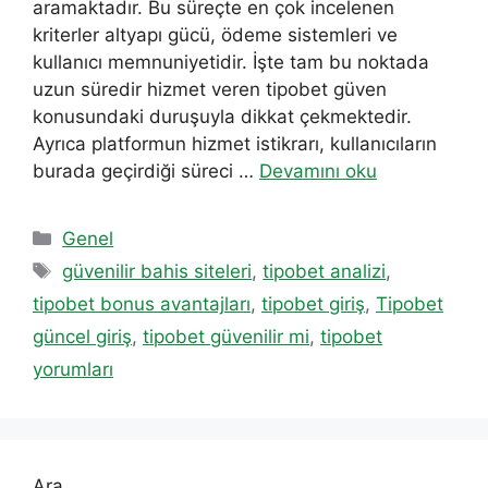
aramaktadır. Bu süreçte en çok incelenen
kriterler altyapı gücü, ödeme sistemleri ve
kullanıcı memnuniyetidir. İşte tam bu noktada
uzun süredir hizmet veren tipobet güven
konusundaki duruşuyla dikkat çekmektedir.
Ayrıca platformun hizmet istikrarı, kullanıcıların
burada geçirdiği süreci …
Devamını oku
Kategoriler
Genel
Etiketler
güvenilir bahis siteleri
,
tipobet analizi
,
tipobet bonus avantajları
,
tipobet giriş
,
Tipobet
güncel giriş
,
tipobet güvenilir mi
,
tipobet
yorumları
Ara