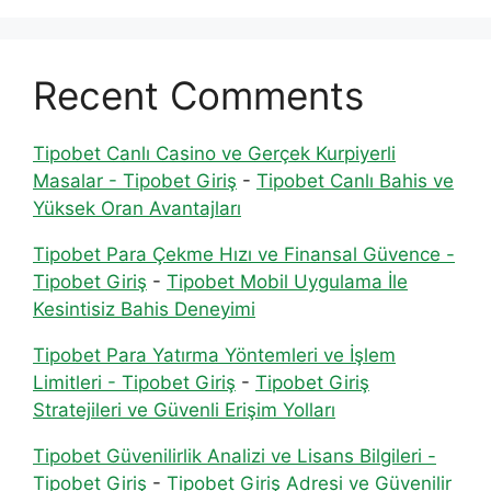
Recent Comments
Tipobet Canlı Casino ve Gerçek Kurpiyerli
Masalar - Tipobet Giriş
-
Tipobet Canlı Bahis ve
Yüksek Oran Avantajları
Tipobet Para Çekme Hızı ve Finansal Güvence -
Tipobet Giriş
-
Tipobet Mobil Uygulama İle
Kesintisiz Bahis Deneyimi
Tipobet Para Yatırma Yöntemleri ve İşlem
Limitleri - Tipobet Giriş
-
Tipobet Giriş
Stratejileri ve Güvenli Erişim Yolları
Tipobet Güvenilirlik Analizi ve Lisans Bilgileri -
Tipobet Giriş
-
Tipobet Giriş Adresi ve Güvenilir