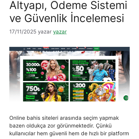
Altyapı, Ödeme Sistemi
ve Güvenlik İncelemesi
17/11/2025
yazar
yazar
Online bahis siteleri arasında seçim yapmak
bazen oldukça zor görünmektedir. Çünkü
kullanıcılar hem güvenli hem de hızlı bir platform