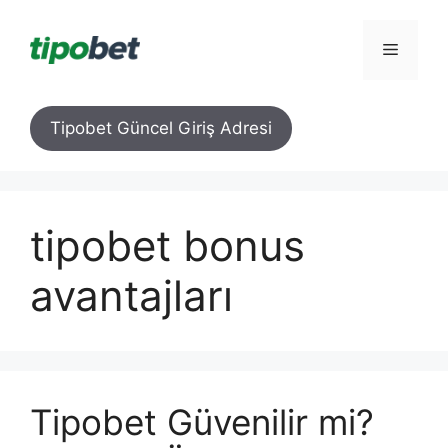
İçeriğe
atla
Menü
Tipobet Güncel Giriş Adresi
tipobet bonus
avantajları
Tipobet Güvenilir mi?