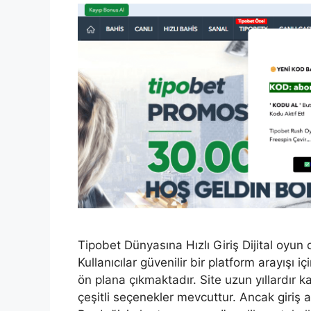
Tipobet Dünyasına Hızlı Giriş Dijital oyun
Kullanıcılar güvenilir bir platform arayışı
ön plana çıkmaktadır. Site uzun yıllardır ka
çeşitli seçenekler mevcuttur. Ancak giriş