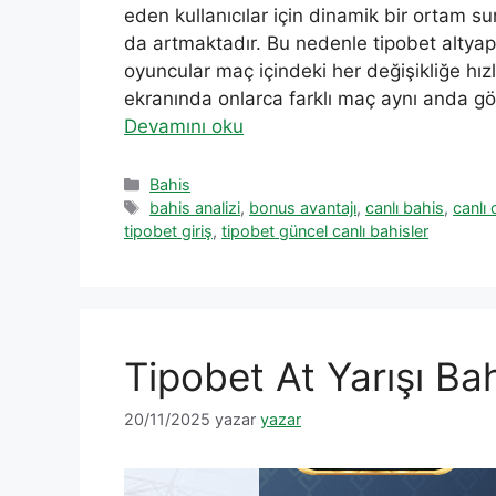
eden kullanıcılar için dinamik bir ortam
da artmaktadır. Bu nedenle tipobet altyapıs
oyuncular maç içindeki her değişikliğe hız
ekranında onlarca farklı maç aynı anda gör
Devamını oku
Kategoriler
Bahis
Etiketler
bahis analizi
,
bonus avantajı
,
canlı bahis
,
canlı 
tipobet giriş
,
tipobet güncel canlı bahisler
Tipobet At Yarışı Bah
20/11/2025
yazar
yazar