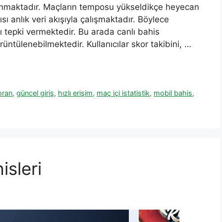
 sunmaktadır. Maçların temposu yükseldikçe heyecan
ı anlık veri akışıyla çalışmaktadır. Böylece
lı tepki vermektedir. Bu arada canlı bahis
üntülenebilmektedir. Kullanıcılar skor takibini, …
oran
,
güncel giriş
,
hızlı erişim
,
maç içi istatistik
,
mobil bahis
,
isleri