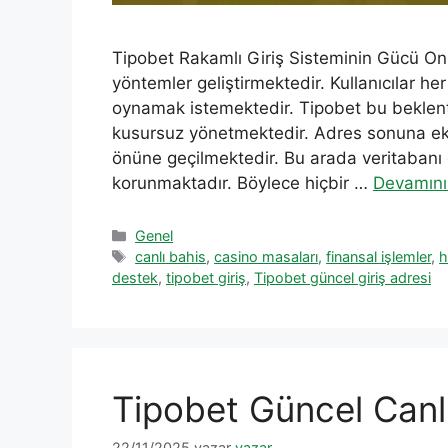
Tipobet Rakamlı Giriş Sisteminin Gücü Online
yöntemler geliştirmektedir. Kullanıcılar h
oynamak istemektedir. Tipobet bu beklenti
kusursuz yönetmektedir. Adres sonuna ek
önüne geçilmektedir. Bu arada veritabanı g
korunmaktadır. Böylece hiçbir …
Devamını
Kategoriler
Genel
Etiketler
canlı bahis
,
casino masaları
,
finansal işlemler
,
h
destek
,
tipobet giriş
,
Tipobet güncel giriş adresi
Tipobet Güncel Canlı
22/11/2025
yazar
yazar