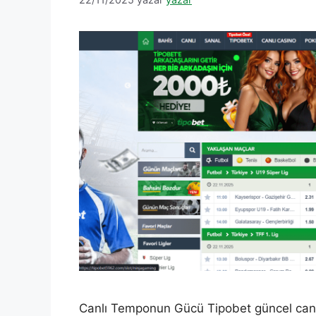
Canlı Temponun Gücü Tipobet güncel canlı 