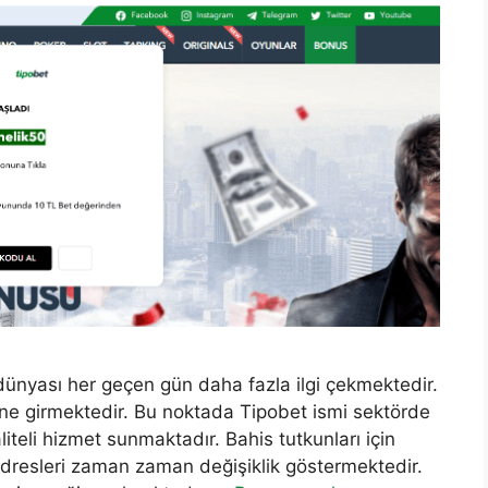
 dünyası her geçen gün daha fazla ilgi çekmektedir.
 içine girmektedir. Bu noktada Tipobet ismi sektörde
liteli hizmet sunmaktadır. Bahis tutkunları için
 adresleri zaman zaman değişiklik göstermektedir.