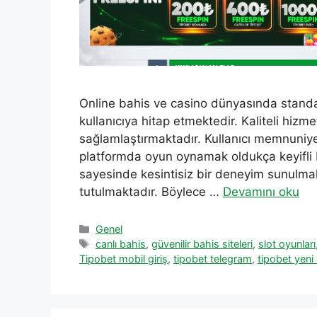
Online bahis ve casino dünyasında standa
kullanıcıya hitap etmektedir. Kaliteli hizm
sağlamlaştırmaktadır. Kullanıcı memnuniye
platformda oyun oynamak oldukça keyifli 
sayesinde kesintisiz bir deneyim sunulmak
tutulmaktadır. Böylece …
Devamını oku
Kategoriler
Genel
Etiketler
canlı bahis
,
güvenilir bahis siteleri
,
slot oyunları
Tipobet mobil giriş
,
tipobet telegram
,
tipobet yeni