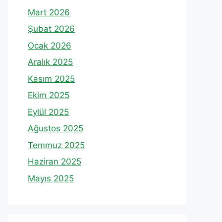
Mart 2026
Şubat 2026
Ocak 2026
Aralık 2025
Kasım 2025
Ekim 2025
Eylül 2025
Ağustos 2025
Temmuz 2025
Haziran 2025
Mayıs 2025