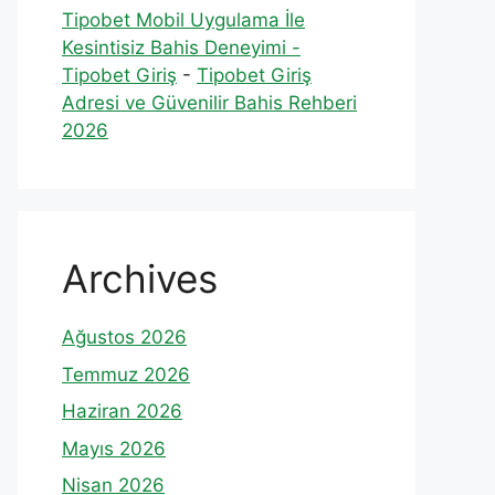
Tipobet Mobil Uygulama İle
Kesintisiz Bahis Deneyimi -
Tipobet Giriş
-
Tipobet Giriş
Adresi ve Güvenilir Bahis Rehberi
2026
Archives
Ağustos 2026
Temmuz 2026
Haziran 2026
Mayıs 2026
Nisan 2026