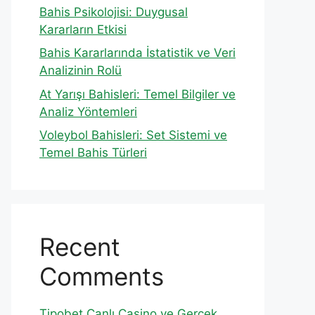
Bahis Psikolojisi: Duygusal
Kararların Etkisi
Bahis Kararlarında İstatistik ve Veri
Analizinin Rolü
At Yarışı Bahisleri: Temel Bilgiler ve
Analiz Yöntemleri
Voleybol Bahisleri: Set Sistemi ve
Temel Bahis Türleri
Recent
Comments
Tipobet Canlı Casino ve Gerçek