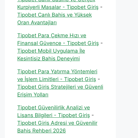
Kurpiyerli Masalar - Tipobet Giriş
-
Tipobet Canlı Bahis ve Yüksek
Oran Avantajları
Tipobet Para Çekme Hızı ve
Finansal Güvence - Tipobet Giriş
-
Tipobet Mobil Uygulama İle
Kesintisiz Bahis Deneyimi
Tipobet Para Yatırma Yöntemleri
ve İşlem Limitleri - Tipobet Giriş
-
Tipobet Giriş Stratejileri ve Güvenli
Erişim Yolları
Tipobet Güvenilirlik Analizi ve
Lisans Bilgileri - Tipobet Giriş
-
Tipobet Giriş Adresi ve Güvenilir
Bahis Rehberi 2026