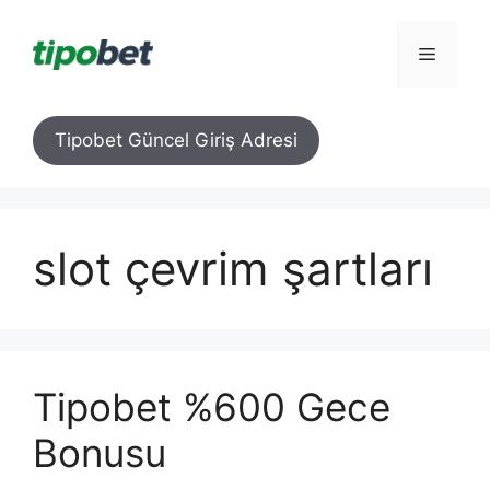
İçeriğe
atla
Menü
Tipobet Güncel Giriş Adresi
slot çevrim şartları
Tipobet %600 Gece
Bonusu