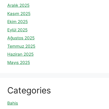
Aralık 2025
Kasım 2025
Ekim 2025
Eylül 2025
Ağustos 2025
Temmuz 2025
Haziran 2025
Mayıs 2025
Categories
Bahis