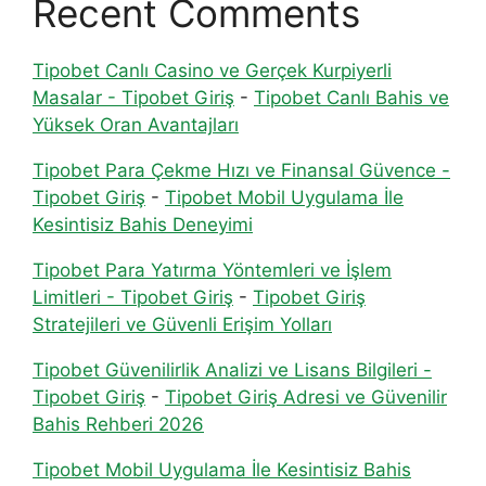
Recent Comments
Tipobet Canlı Casino ve Gerçek Kurpiyerli
Masalar - Tipobet Giriş
-
Tipobet Canlı Bahis ve
Yüksek Oran Avantajları
Tipobet Para Çekme Hızı ve Finansal Güvence -
Tipobet Giriş
-
Tipobet Mobil Uygulama İle
Kesintisiz Bahis Deneyimi
Tipobet Para Yatırma Yöntemleri ve İşlem
Limitleri - Tipobet Giriş
-
Tipobet Giriş
Stratejileri ve Güvenli Erişim Yolları
Tipobet Güvenilirlik Analizi ve Lisans Bilgileri -
Tipobet Giriş
-
Tipobet Giriş Adresi ve Güvenilir
Bahis Rehberi 2026
Tipobet Mobil Uygulama İle Kesintisiz Bahis