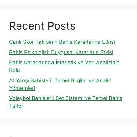
Recent Posts
Canlı Skor Takibinin Bahis Kararlarına Etkisi
Bahis Psikolojisi: Duygusal Kararların Etkisi
Bahis Kararlarında İstatistik ve Veri Analizinin
Rolü
At Yarışı Bahisleri: Temel Bilgiler ve Analiz
Yöntemleri
Voleybol Bahisleri: Set Sistemi ve Temel Bahis
Türleri