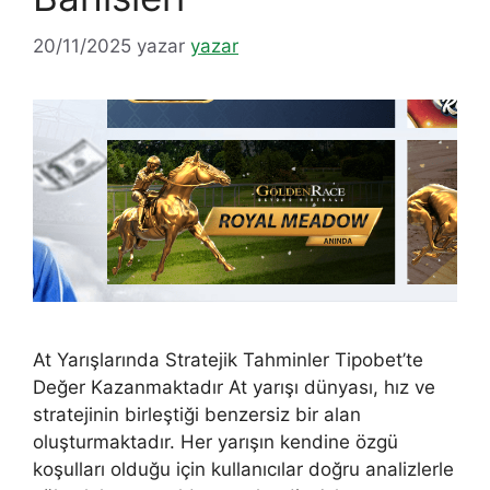
20/11/2025
yazar
yazar
At Yarışlarında Stratejik Tahminler Tipobet’te
Değer Kazanmaktadır At yarışı dünyası, hız ve
stratejinin birleştiği benzersiz bir alan
oluşturmaktadır. Her yarışın kendine özgü
koşulları olduğu için kullanıcılar doğru analizlerle