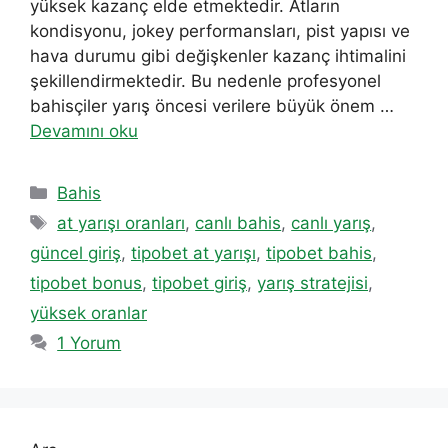
yüksek kazanç elde etmektedir. Atların
kondisyonu, jokey performansları, pist yapısı ve
hava durumu gibi değişkenler kazanç ihtimalini
şekillendirmektedir. Bu nedenle profesyonel
bahisçiler yarış öncesi verilere büyük önem …
Devamını oku
Kategoriler
Bahis
Etiketler
at yarışı oranları
,
canlı bahis
,
canlı yarış
,
güncel giriş
,
tipobet at yarışı
,
tipobet bahis
,
tipobet bonus
,
tipobet giriş
,
yarış stratejisi
,
yüksek oranlar
1 Yorum