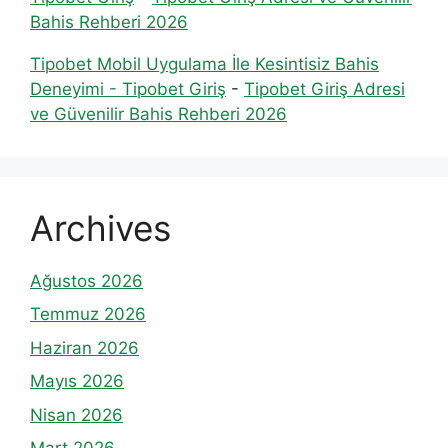
Bahis Rehberi 2026
Tipobet Mobil Uygulama İle Kesintisiz Bahis
Deneyimi - Tipobet Giriş
-
Tipobet Giriş Adresi
ve Güvenilir Bahis Rehberi 2026
Archives
Ağustos 2026
Temmuz 2026
Haziran 2026
Mayıs 2026
Nisan 2026