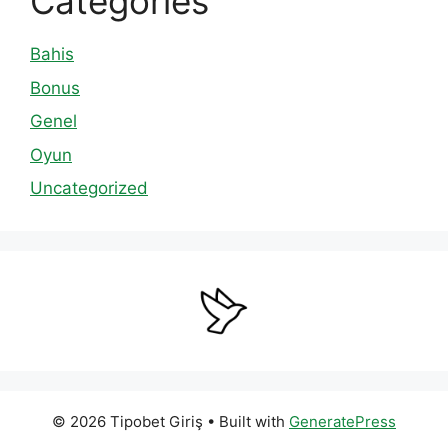
Categories
Bahis
Bonus
Genel
Oyun
Uncategorized
© 2026 Tipobet Giriş
• Built with
GeneratePress