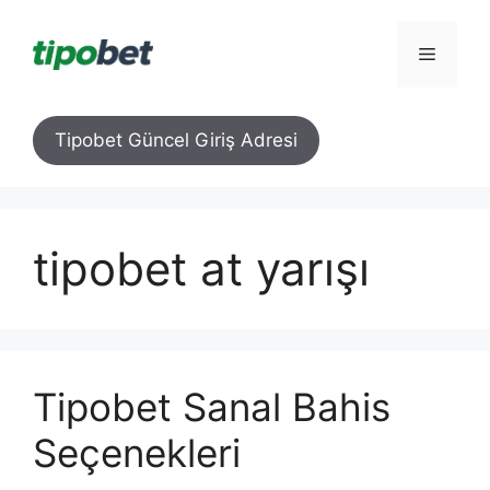
İçeriğe
atla
Menü
Tipobet Güncel Giriş Adresi
tipobet at yarışı
Tipobet Sanal Bahis
Seçenekleri