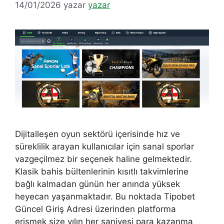
14/01/2026
yazar
yazar
Dijitalleşen oyun sektörü içerisinde hız ve
süreklilik arayan kullanıcılar için sanal sporlar
vazgeçilmez bir seçenek haline gelmektedir.
Klasik bahis bültenlerinin kısıtlı takvimlerine
bağlı kalmadan günün her anında yüksek
heyecan yaşanmaktadır. Bu noktada Tipobet
Güncel Giriş Adresi üzerinden platforma
erişmek size yılın her saniyesi para kazanma