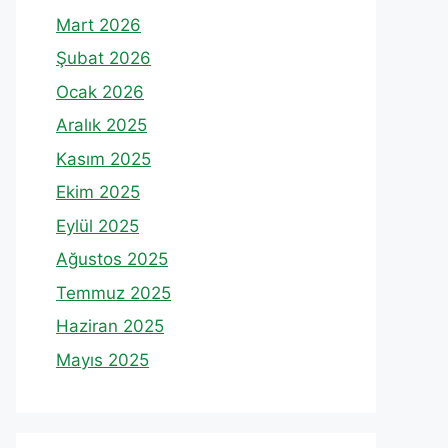
Mart 2026
Şubat 2026
Ocak 2026
Aralık 2025
Kasım 2025
Ekim 2025
Eylül 2025
Ağustos 2025
Temmuz 2025
Haziran 2025
Mayıs 2025