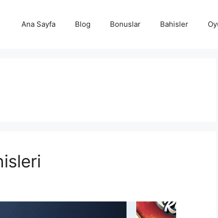
Ana Sayfa
Blog
Bonuslar
Bahisler
Oy
isleri