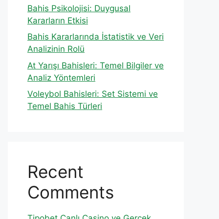
Bahis Psikolojisi: Duygusal
Kararların Etkisi
Bahis Kararlarında İstatistik ve Veri
Analizinin Rolü
At Yarışı Bahisleri: Temel Bilgiler ve
Analiz Yöntemleri
Voleybol Bahisleri: Set Sistemi ve
Temel Bahis Türleri
Recent
Comments
Tipobet Canlı Casino ve Gerçek