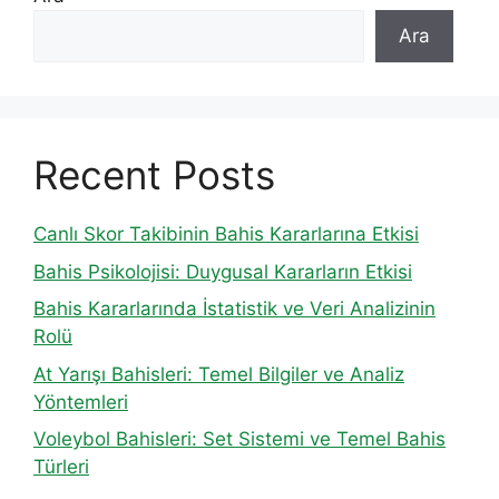
Ara
Recent Posts
Canlı Skor Takibinin Bahis Kararlarına Etkisi
Bahis Psikolojisi: Duygusal Kararların Etkisi
Bahis Kararlarında İstatistik ve Veri Analizinin
Rolü
At Yarışı Bahisleri: Temel Bilgiler ve Analiz
Yöntemleri
Voleybol Bahisleri: Set Sistemi ve Temel Bahis
Türleri