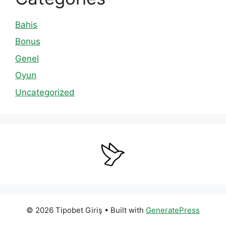
Bahis
Bonus
Genel
Oyun
Uncategorized
© 2026 Tipobet Giriş
• Built with
GeneratePress