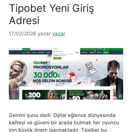
Tipobet Yeni Giriş
Adresi
17/02/2026
yazar
yazar
Gemini şunu dedi: Dijital eğlence dünyasında
kaliteyi ve güveni bir arada bulmak her oyuncu
için büyük önem taşımaktadır. Tipobet bu