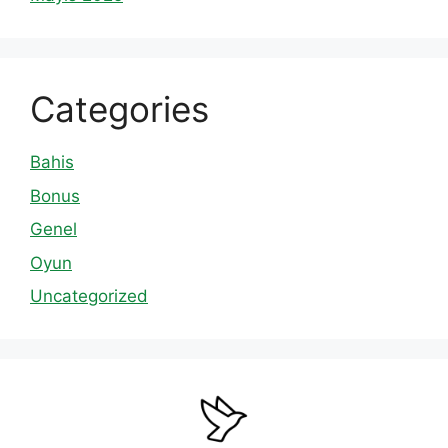
Categories
Bahis
Bonus
Genel
Oyun
Uncategorized