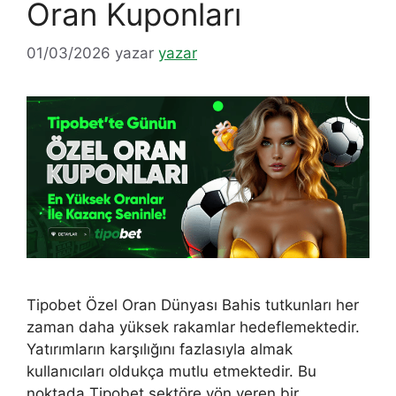
Oran Kuponları
01/03/2026
yazar
yazar
Tipobet Özel Oran Dünyası Bahis tutkunları her
zaman daha yüksek rakamlar hedeflemektedir.
Yatırımların karşılığını fazlasıyla almak
kullanıcıları oldukça mutlu etmektedir. Bu
noktada Tipobet sektöre yön veren bir