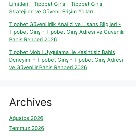
Limitleri - Tipobet Giriş
-
Tipobet Giriş
Stratejileri ve Güvenli Erişim Yolları
Tipobet Güvenilirlik Analizi ve Lisans Bilgileri -
Tipobet Giriş
-
Tipobet Giriş Adresi ve Güvenilir
Bahis Rehberi 2026
Tipobet Mobil Uygulama İle Kesintisiz Bahis
Deneyimi - Tipobet Giriş
-
Tipobet Giriş Adresi
ve Güvenilir Bahis Rehberi 2026
Archives
Ağustos 2026
Temmuz 2026