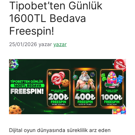
Tipobet’ten Günlük
1600TL Bedava
Freespin!
25/01/2026
yazar
yazar
Dijital oyun dünyasında süreklilik arz eden