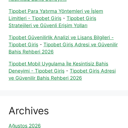
Tipobet Para Yatırma Yöntemleri ve İşlem
Limitleri - Tipobet Giriş
-
Tipobet Giriş
Stratejileri ve Güvenli Erişim Yolları
Tipobet Güvenilirlik Analizi ve Lisans Bilgileri -
Tipobet Giriş
-
Tipobet Giriş Adresi ve Güvenilir
Bahis Rehberi 2026
Tipobet Mobil Uygulama İle Kesintisiz Bahis
Deneyimi - Tipobet Giriş
-
Tipobet Giriş Adresi
ve Güvenilir Bahis Rehberi 2026
Archives
Ağustos 2026