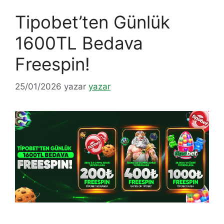
Tipobet’ten Günlük
1600TL Bedava
Freespin!
25/01/2026
yazar
yazar