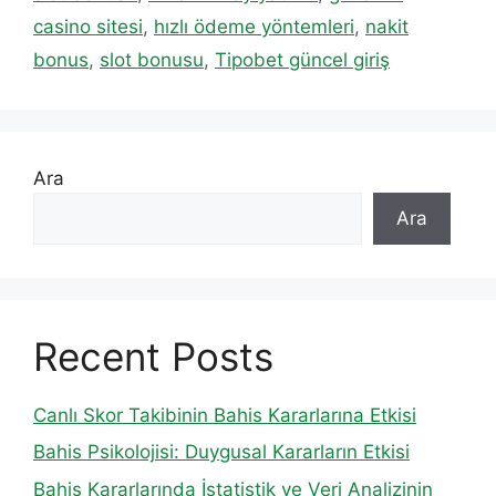
casino sitesi
,
hızlı ödeme yöntemleri
,
nakit
bonus
,
slot bonusu
,
Tipobet güncel giriş
Ara
Ara
Recent Posts
Canlı Skor Takibinin Bahis Kararlarına Etkisi
Bahis Psikolojisi: Duygusal Kararların Etkisi
Bahis Kararlarında İstatistik ve Veri Analizinin