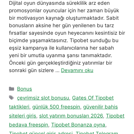
Dijital oyun dünyasında süreklilik arz eden
promosyonlar oyuncular için her zaman büyük
bir motivasyon kaynağı oluşturmaktadır. Sabit
bonusların aksine her gün yenilenen bu tarz
fırsatlar sayesinde oyun heyecanını kesintisiz bir
biçimde yaşamaktasınız. Tipobet sunduğu bu
eşsiz kampanya ile kullanıcılarına her sabah
yeni bir umutla uyanma şansı tanımaktadır.
Önceki gün gerçekleştirdiğiniz yatırımlar bir
sonraki gün sizlere …
Devamını oku
Kategoriler
Bonus
Etiketler
çevrimsiz slot bonusu
,
Gates Of Tipobet
taktikleri
,
günlük 500 freespin
,
güvenilir bahis
siteleri giriş
,
slot yatırım bonusları 2026
,
Tipobet
bedava freespin
,
Tipobet Bonanza oyna
,
Tipobet güncel giriş adresi
,
Tipobet Telegram