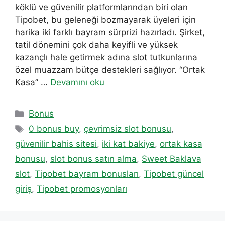
köklü ve güvenilir platformlarından biri olan
Tipobet, bu geleneği bozmayarak üyeleri için
harika iki farklı bayram sürprizi hazırladı. Şirket,
tatil dönemini çok daha keyifli ve yüksek
kazançlı hale getirmek adına slot tutkunlarına
özel muazzam bütçe destekleri sağlıyor. “Ortak
Kasa” …
Devamını oku
Kategoriler
Bonus
Etiketler
0 bonus buy
,
çevrimsiz slot bonusu
,
güvenilir bahis sitesi
,
iki kat bakiye
,
ortak kasa
bonusu
,
slot bonus satın alma
,
Sweet Baklava
slot
,
Tipobet bayram bonusları
,
Tipobet güncel
giriş
,
Tipobet promosyonları