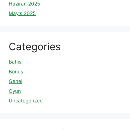
Haziran 2025
Mayıs 2025
Categories
Bahis
Bonus
Genel
Oyun
Uncategorized