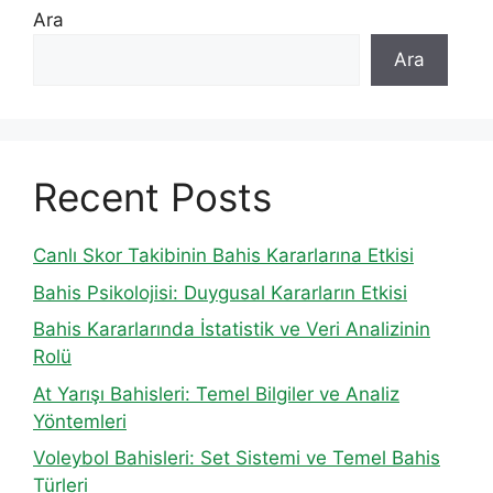
Ara
Ara
Recent Posts
Canlı Skor Takibinin Bahis Kararlarına Etkisi
Bahis Psikolojisi: Duygusal Kararların Etkisi
Bahis Kararlarında İstatistik ve Veri Analizinin
Rolü
At Yarışı Bahisleri: Temel Bilgiler ve Analiz
Yöntemleri
Voleybol Bahisleri: Set Sistemi ve Temel Bahis
Türleri