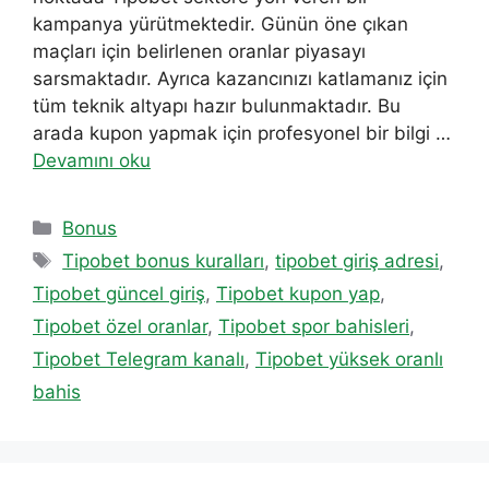
kampanya yürütmektedir. Günün öne çıkan
maçları için belirlenen oranlar piyasayı
sarsmaktadır. Ayrıca kazancınızı katlamanız için
tüm teknik altyapı hazır bulunmaktadır. Bu
arada kupon yapmak için profesyonel bir bilgi …
Devamını oku
Kategoriler
Bonus
Etiketler
Tipobet bonus kuralları
,
tipobet giriş adresi
,
Tipobet güncel giriş
,
Tipobet kupon yap
,
Tipobet özel oranlar
,
Tipobet spor bahisleri
,
Tipobet Telegram kanalı
,
Tipobet yüksek oranlı
bahis