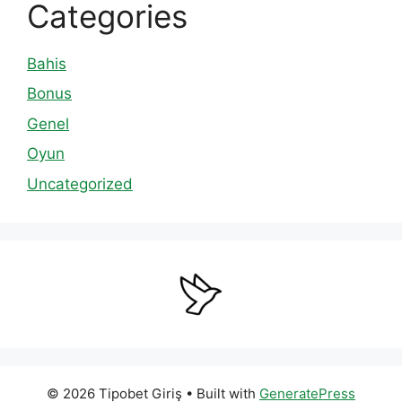
Categories
Bahis
Bonus
Genel
Oyun
Uncategorized
© 2026 Tipobet Giriş
• Built with
GeneratePress