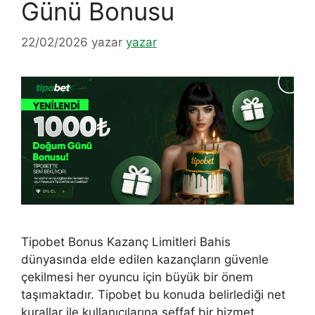
Günü Bonusu
22/02/2026
yazar
yazar
Tipobet Bonus Kazanç Limitleri Bahis
dünyasında elde edilen kazançların güvenle
çekilmesi her oyuncu için büyük bir önem
taşımaktadır. Tipobet bu konuda belirlediği net
kurallar ile kullanıcılarına şeffaf bir hizmet