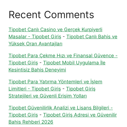
Recent Comments
Tipobet Canlı Casino ve Gerçek Kurpiyerli
Masalar - Tipobet Giriş
-
Tipobet Canlı Bahis ve
Yüksek Oran Avantajları
Tipobet Para Çekme Hızı ve Finansal Güvence -
Tipobet Giriş
-
Tipobet Mobil Uygulama İle
Kesintisiz Bahis Deneyimi
Tipobet Para Yatırma Yöntemleri ve İşlem
Limitleri - Tipobet Giriş
-
Tipobet Giriş
Stratejileri ve Güvenli Erişim Yolları
Tipobet Güvenilirlik Analizi ve Lisans Bilgileri -
Tipobet Giriş
-
Tipobet Giriş Adresi ve Güvenilir
Bahis Rehberi 2026