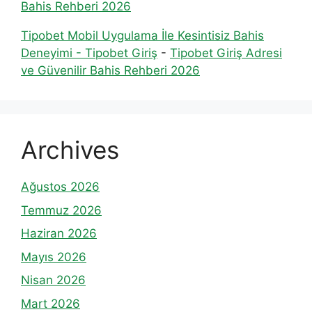
Bahis Rehberi 2026
Tipobet Mobil Uygulama İle Kesintisiz Bahis
Deneyimi - Tipobet Giriş
-
Tipobet Giriş Adresi
ve Güvenilir Bahis Rehberi 2026
Archives
Ağustos 2026
Temmuz 2026
Haziran 2026
Mayıs 2026
Nisan 2026
Mart 2026