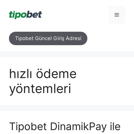
İçeriğe
atla
Menü
Tipobet Güncel Giriş Adresi
hızlı ödeme
yöntemleri
Tipobet DinamikPay ile