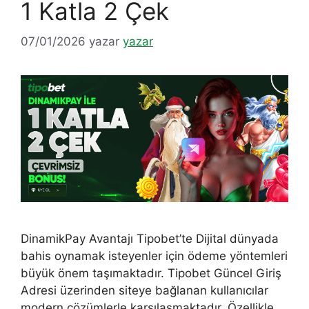
1 Katla 2 Çek
07/01/2026
yazar
yazar
DinamikPay Avantajı Tipobet’te Dijital dünyada
bahis oynamak isteyenler için ödeme yöntemleri
büyük önem taşımaktadır. Tipobet Güncel Giriş
Adresi üzerinden siteye bağlanan kullanıcılar
modern çözümlerle karşılaşmaktadır. Özellikle