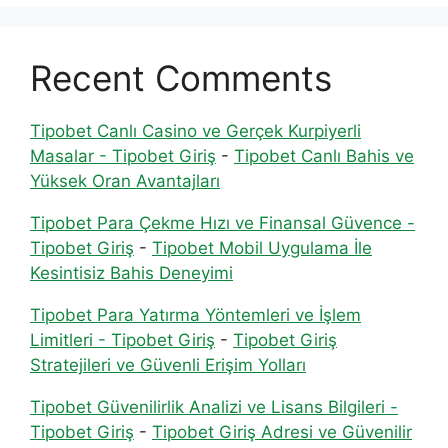
Recent Comments
Tipobet Canlı Casino ve Gerçek Kurpiyerli
Masalar - Tipobet Giriş
-
Tipobet Canlı Bahis ve
Yüksek Oran Avantajları
Tipobet Para Çekme Hızı ve Finansal Güvence -
Tipobet Giriş
-
Tipobet Mobil Uygulama İle
Kesintisiz Bahis Deneyimi
Tipobet Para Yatırma Yöntemleri ve İşlem
Limitleri - Tipobet Giriş
-
Tipobet Giriş
Stratejileri ve Güvenli Erişim Yolları
Tipobet Güvenilirlik Analizi ve Lisans Bilgileri -
Tipobet Giriş
-
Tipobet Giriş Adresi ve Güvenilir