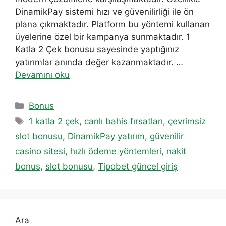
DinamikPay sistemi hızı ve güvenilirliği ile ön
plana çıkmaktadır. Platform bu yöntemi kullanan
üyelerine özel bir kampanya sunmaktadır. 1
Katla 2 Çek bonusu sayesinde yaptığınız
yatırımlar anında değer kazanmaktadır. …
Devamını oku
Kategoriler
Bonus
Etiketler
1 katla 2 çek
,
canlı bahis fırsatları
,
çevrimsiz
slot bonusu
,
DinamikPay yatırım
,
güvenilir
casino sitesi
,
hızlı ödeme yöntemleri
,
nakit
bonus
,
slot bonusu
,
Tipobet güncel giriş
Ara