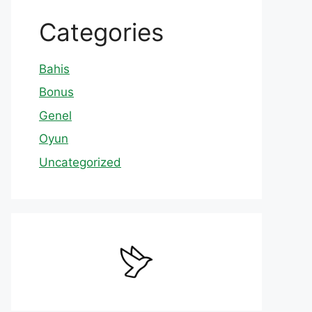
Categories
Bahis
Bonus
Genel
Oyun
Uncategorized