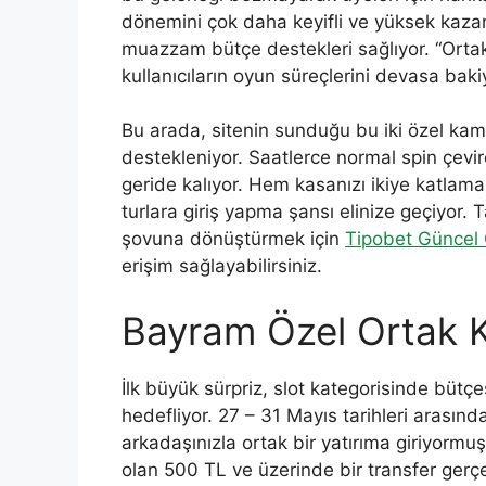
dönemini çok daha keyifli ve yüksek kazanç
muazzam bütçe destekleri sağlıyor. “Ort
kullanıcıların oyun süreçlerini devasa bak
Bu arada, sitenin sunduğu bu iki özel ka
destekleniyor. Saatlerce normal spin çe
geride kalıyor. Hem kasanızı ikiye katla
turlara giriş yapma şansı elinize geçiyor. 
şovuna dönüştürmek için
Tipobet Güncel 
erişim sağlayabilirsiniz.
Bayram Özel Ortak 
İlk büyük sürpriz, slot kategorisinde bütç
hedefliyor. 27 – 31 Mayıs tarihleri arasın
arkadaşınızla ortak bir yatırıma giriyormuşs
olan 500 TL ve üzerinde bir transfer gerçe