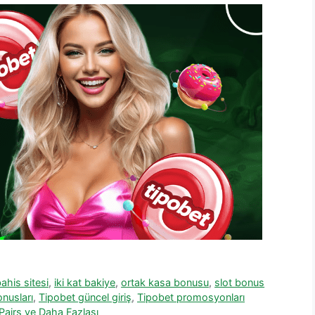
bahis sitesi
,
iki kat bakiye
,
ortak kasa bonusu
,
slot bonus
nusları
,
Tipobet güncel giriş
,
Tipobet promosyonları
 Pairs ve Daha Fazlası