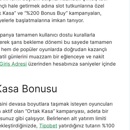
lı hale getirmek adına slot tutkunlarına özel
ak Kasa” ve “%200 Bonus Buy” kampanyaları,
iyelerle başlatmalarına imkan tanıyor.
mpanya tamamen kullanıcı dostu kurallarla
virerek şans bekleme dönemi bu sayede tamamen
ma hem de popüler oyunlarda doğrudan kazançlı
Tatil günlerini muazzam bir eğlenceye ve nakit
Giriş Adresi
üzerinden hesabınıza saniyeler içinde
Kasa Bonusu
esini devasa boyutlara taşımak isteyen oyuncuları
da aktif olan “Ortak Kasa” kampanyası, adeta bir
unuz gibi çalışıyor. Belirlenen alt yatırım limiti
kleştirdiğinizde,
Tipobet
yatırdığınız tutarın %100