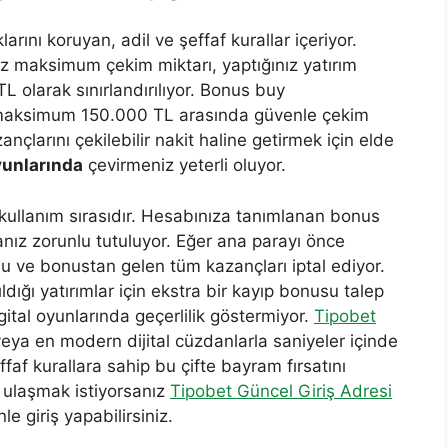
rını koruyan, adil ve şeffaf kurallar içeriyor.
 maksimum çekim miktarı, yaptığınız yatırım
L olarak sınırlandırılıyor. Bonus buy
maksimum 150.000 TL arasında güvenle çekim
nçlarını çekilebilir nakit haline getirmek için elde
oyunlarında
çevirmeniz yeterli oluyor.
 kullanım sırasıdır. Hesabınıza tanımlanan bonus
ız zorunlu tutuluyor. Eğer ana parayı önce
u ve bonustan gelen tüm kazançları iptal ediyor.
dığı yatırımlar için ekstra bir kayıp bonusu talep
ital oyunlarında geçerlilik göstermiyor.
Tipobet
eya en modern dijital cüzdanlarla saniyeler içinde
ffaf kurallara sahip bu çifte bayram fırsatını
ulaşmak istiyorsanız
Tipobet Güncel Giriş Adresi
e giriş yapabilirsiniz.