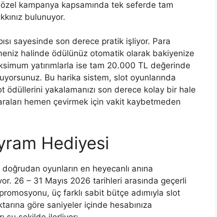
Bu özel kampanya kapsamında tek seferde tam
kkınız bulunuyor.
pısı sayesinde son derece pratik işliyor. Para
emeniz halinde ödülünüz otomatik olarak bakiyenize
ksimum yatırımlarla ise tam 20.000 TL değerinde
luyorsunuz. Bu harika sistem, slot oyunlarında
 ödüllerini yakalamanızı son derece kolay bir hale
karaları hemen çevirmek için vakit kaybetmeden
yram Hediyesi
ıra doğrudan oyunların en heyecanlı anına
yor. 26 – 31 Mayıs 2026 tarihleri arasında geçerli
omosyonu, üç farklı sabit bütçe adımıyla slot
iktarına göre saniyeler içinde hesabınıza
şu şekilde ilerliyor: