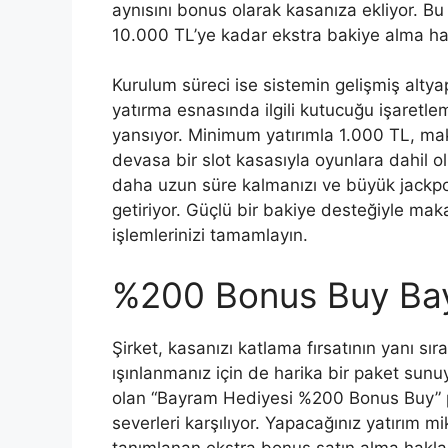
aynısını bonus olarak kasanıza ekliyor. 
10.000 TL’ye kadar ekstra bakiye alma ha
Kurulum süreci ise sistemin gelişmiş altya
yatırma esnasında ilgili kutucuğu işaretl
yansıyor. Minimum yatırımla 1.000 TL, ma
devasa bir slot kasasıyla oyunlara dahil o
daha uzun süre kalmanızı ve büyük jackpot
getiriyor. Güçlü bir bakiye desteğiyle ma
işlemlerinizi tamamlayın.
%200 Bonus Buy Ba
Şirket, kasanızı katlama fırsatının yanı s
ışınlanmanız için de harika bir paket sunu
olan “Bayram Hediyesi %200 Bonus Buy” pr
severleri karşılıyor. Yapacağınız yatırım m
tanımlanan ekstra bonus satın alma hakları 