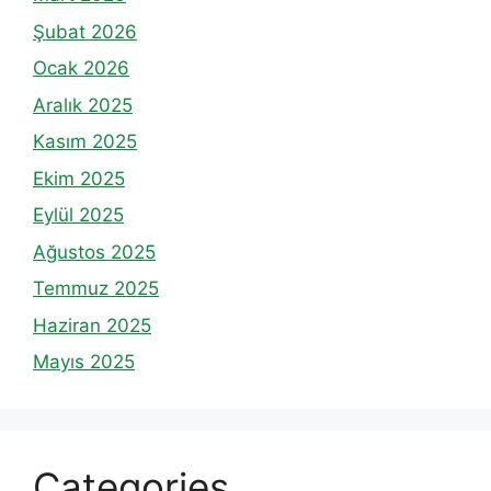
Şubat 2026
Ocak 2026
Aralık 2025
Kasım 2025
Ekim 2025
Eylül 2025
Ağustos 2025
Temmuz 2025
Haziran 2025
Mayıs 2025
Categories