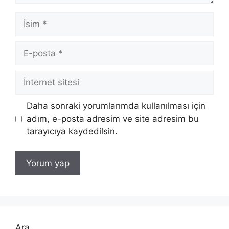
İsim
E-
posta
İnternet
sitesi
Daha sonraki yorumlarımda kullanılması için
adım, e-posta adresim ve site adresim bu
tarayıcıya kaydedilsin.
Ara