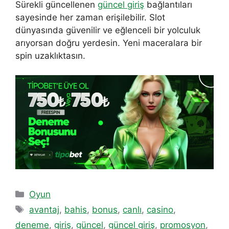
Sürekli güncellenen
güncel giriş
bağlantıları
sayesinde her zaman erişilebilir. Slot
dünyasında güvenilir ve eğlenceli bir yolculuk
arıyorsan doğru yerdesin. Yeni maceralara bir
spin uzaklıktasın.
Kategoriler
Oyun
Etiketler
avantaj
,
bahis
,
bonus
,
canlı
,
casino
,
deneme
,
giriş
,
güncel
,
güncel giriş
,
promosyon
,