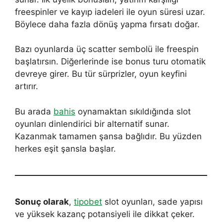
freespinler ve kayıp iadeleri ile oyun süresi uzar.
Böylece daha fazla dönüş yapma fırsatı doğar.
Bazı oyunlarda üç scatter sembolü ile freespin
başlatırsın. Diğerlerinde ise bonus turu otomatik
devreye girer. Bu tür sürprizler, oyun keyfini
artırır.
Bu arada
bahis
oynamaktan sıkıldığında slot
oyunları dinlendirici bir alternatif sunar.
Kazanmak tamamen şansa bağlıdır. Bu yüzden
herkes eşit şansla başlar.
Sonuç olarak
,
tipobet
slot oyunları, sade yapısı
ve yüksek kazanç potansiyeli ile dikkat çeker.