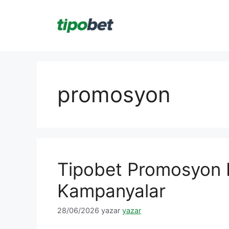
İçeriğe
atla
promosyon
Tipobet Promosyon K
Kampanyalar
28/06/2026
yazar
yazar