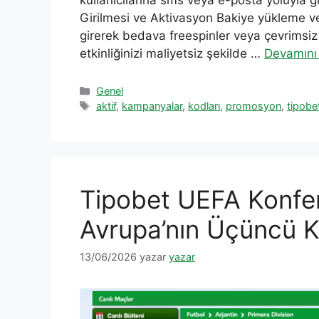
Girilmesi ve Aktivasyon Bakiye yükleme v
girerek bedava freespinler veya çevrimsiz 
etkinliğinizi maliyetsiz şekilde …
Devamını
Kategoriler
Genel
Etiketler
aktif
,
kampanyalar
,
kodları
,
promosyon
,
tipobe
Tipobet UEFA Konfera
Avrupa’nın Üçüncü K
13/06/2026
yazar
yazar