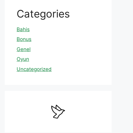
Categories
Bahis
Bonus
Genel
Oyun
Uncategorized