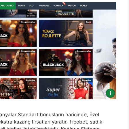
nyalar Standart bonusların haricinde, özel
tra kazanç fırsatları yaratır. Tipobet, sadık
zli kodlar iletebilmektedir. Kodların Sisteme