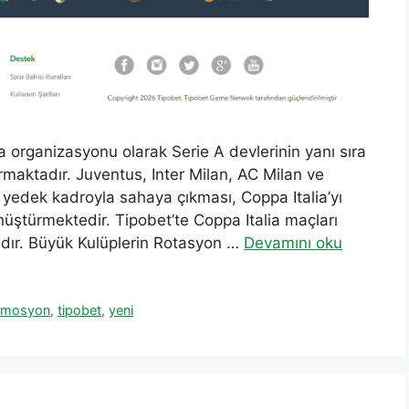
pa organizasyonu olarak Serie A devlerinin yanı sıra
ırmaktadır. Juventus, Inter Milan, AC Milan ve
 yedek kadroyla sahaya çıkması, Coppa Italia’yı
nüştürmektedir. Tipobet’te Coppa Italia maçları
dır. Büyük Kulüplerin Rotasyon …
Devamını oku
omosyon
,
tipobet
,
yeni