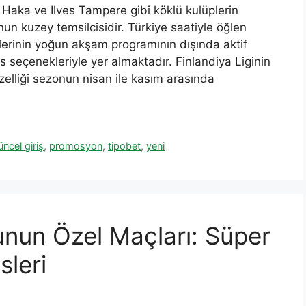
 Haka ve Ilves Tampere gibi köklü kulüplerin
un kuzey temsilcisidir. Türkiye saatiyle öğlen
lerinin yoğun akşam programının dışında aktif
s seçenekleriyle yer almaktadır. Finlandiya Liginin
 özelliği sezonun nisan ile kasım arasında
üncel giriş
,
promosyon
,
tipobet
,
yeni
unun Özel Maçları: Süper
sleri