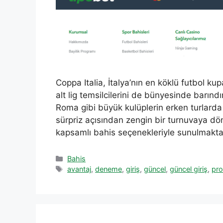
Coppa Italia, İtalya’nın en köklü futbol ku
alt lig temsilcilerini de bünyesinde barınd
Roma gibi büyük kulüplerin erken turlarda
sürpriz açısından zengin bir turnuvaya dö
kapsamlı bahis seçenekleriyle sunulmakta
Kategoriler
Bahis
Etiketler
avantaj
,
deneme
,
giriş
,
güncel
,
güncel giriş
,
pr