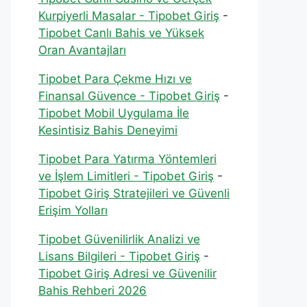
Kurpiyerli Masalar - Tipobet Giriş
-
Tipobet Canlı Bahis ve Yüksek
Oran Avantajları
Tipobet Para Çekme Hızı ve
Finansal Güvence - Tipobet Giriş
-
Tipobet Mobil Uygulama İle
Kesintisiz Bahis Deneyimi
Tipobet Para Yatırma Yöntemleri
ve İşlem Limitleri - Tipobet Giriş
-
Tipobet Giriş Stratejileri ve Güvenli
Erişim Yolları
Tipobet Güvenilirlik Analizi ve
Lisans Bilgileri - Tipobet Giriş
-
Tipobet Giriş Adresi ve Güvenilir
Bahis Rehberi 2026