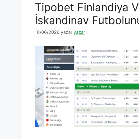
Tipobet Finlandiya Ve
İskandinav Futbolun
10/06/2026
yazar
yazar