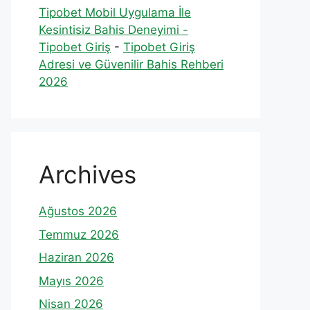
Tipobet Mobil Uygulama İle
Kesintisiz Bahis Deneyimi -
Tipobet Giriş
-
Tipobet Giriş
Adresi ve Güvenilir Bahis Rehberi
2026
Archives
Ağustos 2026
Temmuz 2026
Haziran 2026
Mayıs 2026
Nisan 2026