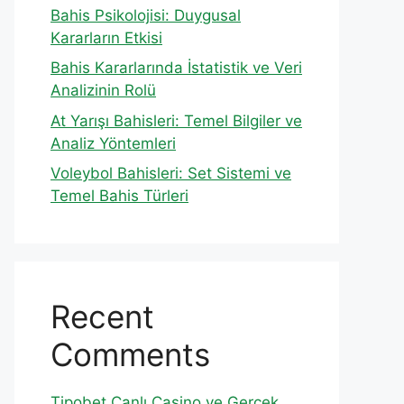
Bahis Psikolojisi: Duygusal
Kararların Etkisi
Bahis Kararlarında İstatistik ve Veri
Analizinin Rolü
At Yarışı Bahisleri: Temel Bilgiler ve
Analiz Yöntemleri
Voleybol Bahisleri: Set Sistemi ve
Temel Bahis Türleri
Recent
Comments
Tipobet Canlı Casino ve Gerçek