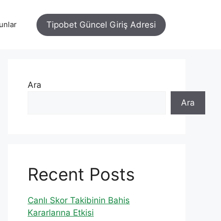
Tipobet Güncel Giriş Adresi
unlar
Ara
Ara
Recent Posts
Canlı Skor Takibinin Bahis
Kararlarına Etkisi