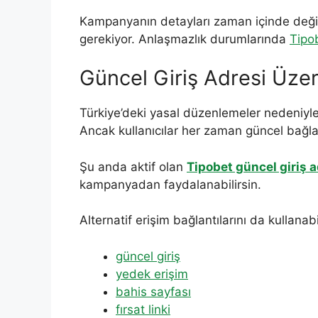
Kampanyanın detayları zaman içinde değişeb
gerekiyor. Anlaşmazlık durumlarında
Tipo
Güncel Giriş Adresi Üze
Türkiye’deki yasal düzenlemeler nedeniyl
Ancak kullanıcılar her zaman güncel bağlan
Şu anda aktif olan
Tipobet güncel giriş a
kampanyadan faydalanabilirsin.
Alternatif erişim bağlantılarını da kullanabi
güncel giriş
yedek erişim
bahis sayfası
fırsat linki