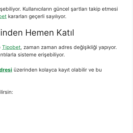
iliyor. Kullanıcıların güncel şartları takip etmesi
bet
kararları geçerli sayılıyor.
rinden Hemen Katıl
e
Tipobet
, zaman zaman adres değişikliği yapıyor.
tılarla sisteme erişebiliyor.
dresi
üzerinden kolayca kayıt olabilir ve bu
lirsin: