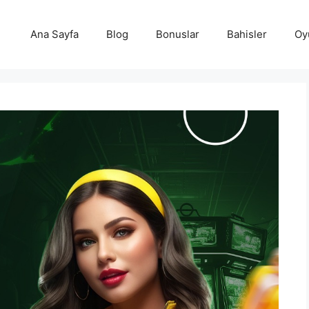
Ana Sayfa
Blog
Bonuslar
Bahisler
Oy