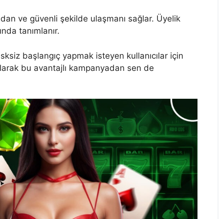
an ve güvenli şekilde ulaşmanı sağlar. Üyelik
nda tanımlanır.
siz başlangıç yapmak isteyen kullanıcılar için
olarak bu avantajlı kampanyadan sen de