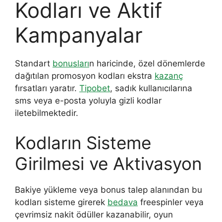
Kodları ve Aktif
Kampanyalar
Standart
bonusları
n haricinde, özel dönemlerde
dağıtılan promosyon kodları ekstra
kazanç
fırsatları yaratır.
Tipobet
, sadık kullanıcılarına
sms veya e-posta yoluyla gizli kodlar
iletebilmektedir.
Kodların Sisteme
Girilmesi ve Aktivasyon
Bakiye yükleme veya bonus talep alanından bu
kodları sisteme girerek
bedava
freespinler veya
çevrimsiz nakit ödüller kazanabilir, oyun