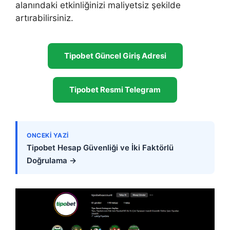
alanındaki etkinliğinizi maliyetsiz şekilde
artırabilirsiniz.
Tipobet Güncel Giriş Adresi
Tipobet Resmi Telegram
ONCEKI YAZI
Tipobet Hesap Güvenliği ve İki Faktörlü
Doğrulama →