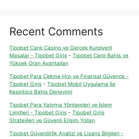
Recent Comments
Tipobet Canlı Casino ve Gerçek Kurpiyerli
Masalar - Tipobet Giriş
-
Tipobet Canlı Bahis ve
Yüksek Oran Avantajları
Tipobet Para Çekme Hızı ve Finansal Güvence -
Tipobet Giriş
-
Tipobet Mobil Uygulama İle
Kesintisiz Bahis Deneyimi
Tipobet Para Yatırma Yöntemleri ve İşlem
Limitleri - Tipobet Giriş
-
Tipobet Giriş
Stratejileri ve Güvenli Erişim Yolları
Tipobet Güvenilirlik Analizi ve Lisans Bilgileri -