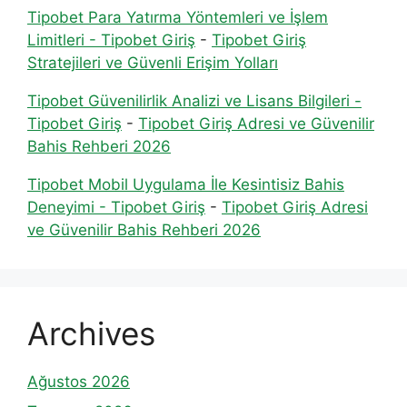
Tipobet Para Yatırma Yöntemleri ve İşlem
Limitleri - Tipobet Giriş
-
Tipobet Giriş
Stratejileri ve Güvenli Erişim Yolları
Tipobet Güvenilirlik Analizi ve Lisans Bilgileri -
Tipobet Giriş
-
Tipobet Giriş Adresi ve Güvenilir
Bahis Rehberi 2026
Tipobet Mobil Uygulama İle Kesintisiz Bahis
Deneyimi - Tipobet Giriş
-
Tipobet Giriş Adresi
ve Güvenilir Bahis Rehberi 2026
Archives
Ağustos 2026