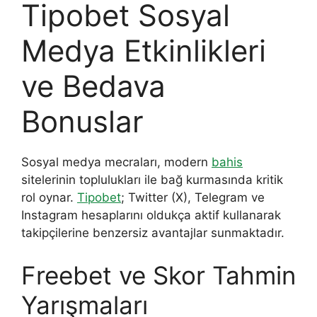
Tipobet Sosyal
Medya Etkinlikleri
ve Bedava
Bonuslar
Sosyal medya mecraları, modern
bahis
sitelerinin toplulukları ile bağ kurmasında kritik
rol oynar.
Tipobet
; Twitter (X), Telegram ve
Instagram hesaplarını oldukça aktif kullanarak
takipçilerine benzersiz avantajlar sunmaktadır.
Freebet ve Skor Tahmin
Yarışmaları