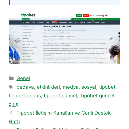
Kategoriler
Genel
Etiketler
bedava
,
etkinlikleri
,
medya
,
sosyal
,
tipobet
,
tipobet bonus
,
tipobet güncel
,
Tipobet güncel
giriş
Tipobet İletişim Kanalları ve Canlı Destek
Hattı