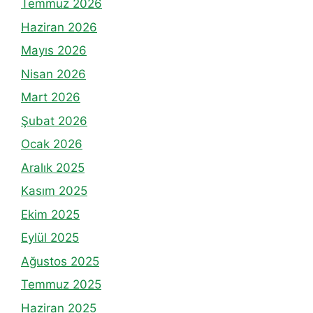
Temmuz 2026
Haziran 2026
Mayıs 2026
Nisan 2026
Mart 2026
Şubat 2026
Ocak 2026
Aralık 2025
Kasım 2025
Ekim 2025
Eylül 2025
Ağustos 2025
Temmuz 2025
Haziran 2025