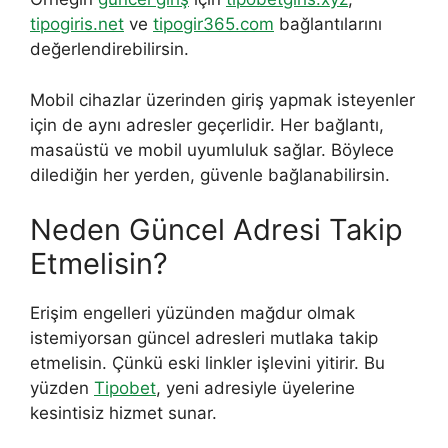
tipogiris.net
ve
tipogir365.com
bağlantılarını
değerlendirebilirsin.
Mobil cihazlar üzerinden giriş yapmak isteyenler
için de aynı adresler geçerlidir. Her bağlantı,
masaüstü ve mobil uyumluluk sağlar. Böylece
dilediğin her yerden, güvenle bağlanabilirsin.
Neden Güncel Adresi Takip
Etmelisin?
Erişim engelleri yüzünden mağdur olmak
istemiyorsan güncel adresleri mutlaka takip
etmelisin. Çünkü eski linkler işlevini yitirir. Bu
yüzden
Tipobet
, yeni adresiyle üyelerine
kesintisiz hizmet sunar.