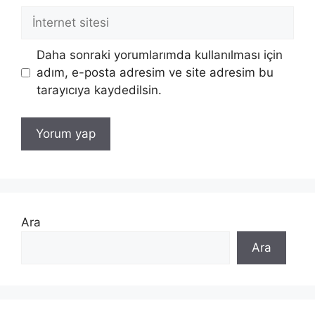
İnternet
sitesi
Daha sonraki yorumlarımda kullanılması için
adım, e-posta adresim ve site adresim bu
tarayıcıya kaydedilsin.
Ara
Ara