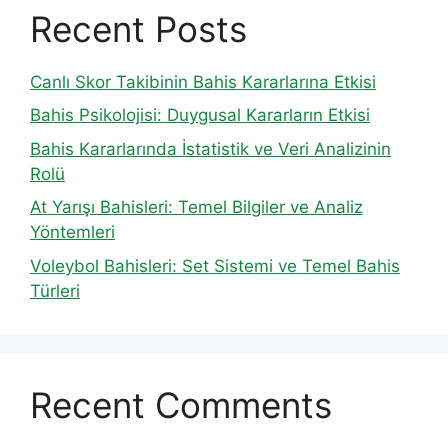
Recent Posts
Canlı Skor Takibinin Bahis Kararlarına Etkisi
Bahis Psikolojisi: Duygusal Kararların Etkisi
Bahis Kararlarında İstatistik ve Veri Analizinin
Rolü
At Yarışı Bahisleri: Temel Bilgiler ve Analiz
Yöntemleri
Voleybol Bahisleri: Set Sistemi ve Temel Bahis
Türleri
Recent Comments