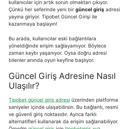
kullanıcılar için artık sorun olmaktan çıkıyor.
Çünkü her seferinde yeni bir
güncel giriş
adresi
yayına giriyor. Tipobet Güncel Girişi ile
kazanmaya başlayın!
Bu arada, kullanıcılar eski bağlantılara
yöneldiğinde erişim sağlayamıyor. Böylece
zaman kaybı yaşanıyor. Oysa doğru adresi
bilenler anında oyun keyfine başlıyor.
Güncel Giriş Adresine Nasıl
Ulaşılır?
Tipobet güncel giriş adresi
üzerinden platforma
saniyeler içinde ulaşabilirsin. Bu bağlantı, resmi
ve güvenli giriş noktasıdır. Ayrıca farklı
alternatifleri kullanarak da erişim sağlanabiliyor.
Örneğin
güncel giriş
için
tipobetgiris.xyz
,