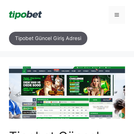
İçeriğe
atla
Menü
Tipobet Güncel Giriş Adresi