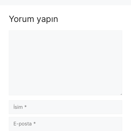
Yorum yapın
Yorum
İsim
E-
posta