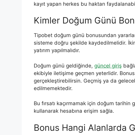
kayıt yapan herkes bu haktan faydalanabi
Kimler Doğum Günü Bonu
Tipobet doğum günü bonusundan yararlanman
sisteme doğru şekilde kaydedilmelidir. İk
yatırım yapılmalıdır.
Doğum günü geldiğinde,
güncel giriş
bağla
ekibiyle iletişime geçmen yeterlidir. Bonu
gerçekleştirebilirsin. Geçmiş ya da gelecek
edilmemektedir.
Bu fırsatı kaçırmamak için doğum tarihin
kullanarak hesabına erişim sağla.
Bonus Hangi Alanlarda G