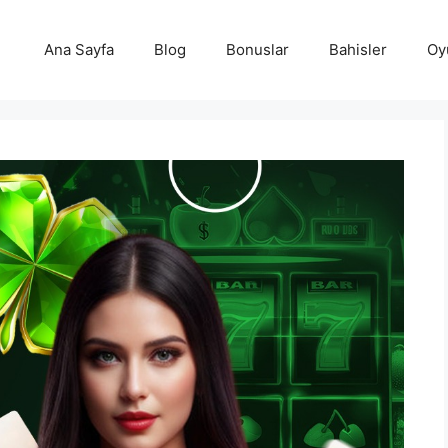
Ana Sayfa
Blog
Bonuslar
Bahisler
Oy