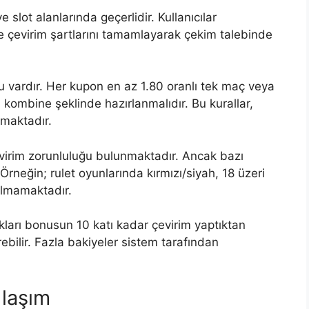
ve slot alanlarında geçerlidir. Kullanıcılar
de çevirim şartlarını tamamlayarak çekim talebinde
ğu vardır. Her kupon en az 1.80 oranlı tek maç veya
n kombine şeklinde hazırlanmalıdır. Bu kurallar,
nmaktadır.
çevirim zorunluluğu bulunmaktadır. Ancak bazı
rneğin; rulet oyunlarında kırmızı/siyah, 18 üzeri
ılmamaktadır.
ıkları bonusun 10 katı kadar çevirim yaptıktan
bilir. Fazla bakiyeler sistem tarafından
Ulaşım