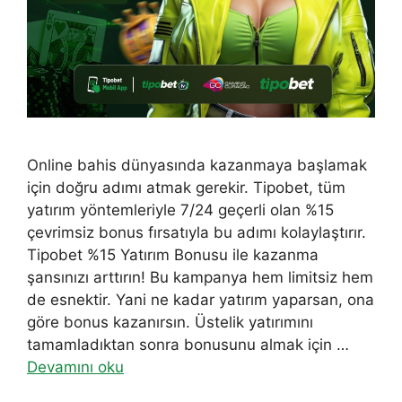
Online bahis dünyasında kazanmaya başlamak
için doğru adımı atmak gerekir. Tipobet, tüm
yatırım yöntemleriyle 7/24 geçerli olan %15
çevrimsiz bonus fırsatıyla bu adımı kolaylaştırır.
Tipobet %15 Yatırım Bonusu ile kazanma
şansınızı arttırın! Bu kampanya hem limitsiz hem
de esnektir. Yani ne kadar yatırım yaparsan, ona
göre bonus kazanırsın. Üstelik yatırımını
tamamladıktan sonra bonusunu almak için …
Devamını oku