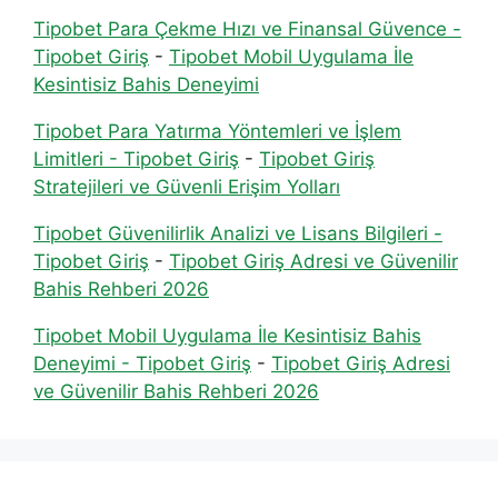
Tipobet Para Çekme Hızı ve Finansal Güvence -
Tipobet Giriş
-
Tipobet Mobil Uygulama İle
Kesintisiz Bahis Deneyimi
Tipobet Para Yatırma Yöntemleri ve İşlem
Limitleri - Tipobet Giriş
-
Tipobet Giriş
Stratejileri ve Güvenli Erişim Yolları
Tipobet Güvenilirlik Analizi ve Lisans Bilgileri -
Tipobet Giriş
-
Tipobet Giriş Adresi ve Güvenilir
Bahis Rehberi 2026
Tipobet Mobil Uygulama İle Kesintisiz Bahis
Deneyimi - Tipobet Giriş
-
Tipobet Giriş Adresi
ve Güvenilir Bahis Rehberi 2026