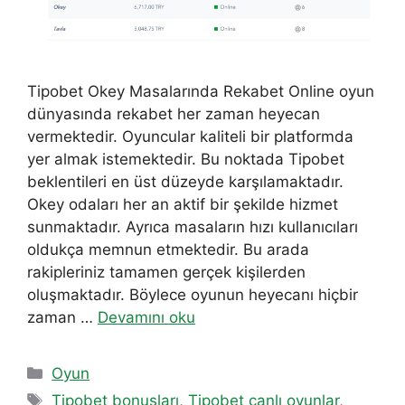
Tipobet Okey Masalarında Rekabet Online oyun
dünyasında rekabet her zaman heyecan
vermektedir. Oyuncular kaliteli bir platformda
yer almak istemektedir. Bu noktada Tipobet
beklentileri en üst düzeyde karşılamaktadır.
Okey odaları her an aktif bir şekilde hizmet
sunmaktadır. Ayrıca masaların hızı kullanıcıları
oldukça memnun etmektedir. Bu arada
rakipleriniz tamamen gerçek kişilerden
oluşmaktadır. Böylece oyunun heyecanı hiçbir
zaman …
Devamını oku
Kategoriler
Oyun
Etiketler
Tipobet bonusları
,
Tipobet canlı oyunlar
,