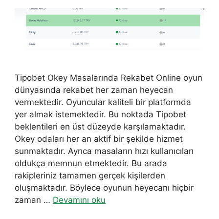
Tipobet Okey Masalarında Rekabet Online oyun
dünyasında rekabet her zaman heyecan
vermektedir. Oyuncular kaliteli bir platformda
yer almak istemektedir. Bu noktada Tipobet
beklentileri en üst düzeyde karşılamaktadır.
Okey odaları her an aktif bir şekilde hizmet
sunmaktadır. Ayrıca masaların hızı kullanıcıları
oldukça memnun etmektedir. Bu arada
rakipleriniz tamamen gerçek kişilerden
oluşmaktadır. Böylece oyunun heyecanı hiçbir
zaman …
Devamını oku