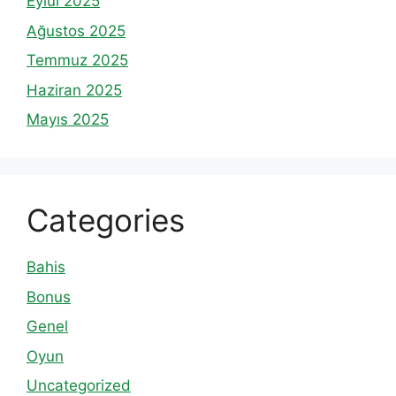
Eylül 2025
Ağustos 2025
Temmuz 2025
Haziran 2025
Mayıs 2025
Categories
Bahis
Bonus
Genel
Oyun
Uncategorized