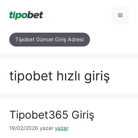
İçeriğe
atla
Menü
Tipobet Güncel Giriş Adresi
tipobet hızlı giriş
Tipobet365 Giriş
19/02/2026
yazar
yazar