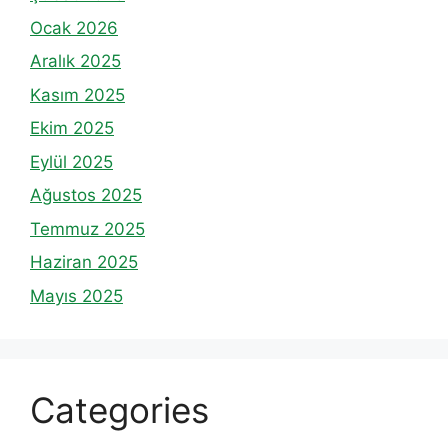
Ocak 2026
Aralık 2025
Kasım 2025
Ekim 2025
Eylül 2025
Ağustos 2025
Temmuz 2025
Haziran 2025
Mayıs 2025
Categories