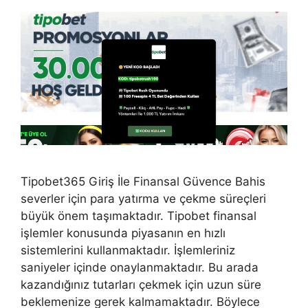
Tipobet365 Giriş İle Finansal Güvence Bahis
severler için para yatırma ve çekme süreçleri
büyük önem taşımaktadır. Tipobet finansal
işlemler konusunda piyasanın en hızlı
sistemlerini kullanmaktadır. İşlemleriniz
saniyeler içinde onaylanmaktadır. Bu arada
kazandığınız tutarları çekmek için uzun süre
beklemenize gerek kalmamaktadır. Böylece