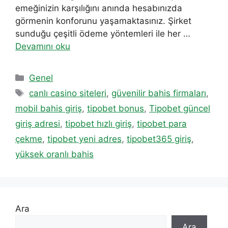
emeğinizin karşılığını anında hesabınızda
görmenin konforunu yaşamaktasınız. Şirket
sunduğu çeşitli ödeme yöntemleri ile her …
Devamını oku
Kategoriler
Genel
Etiketler
canlı casino siteleri
,
güvenilir bahis firmaları
,
mobil bahis giriş
,
tipobet bonus
,
Tipobet güncel
giriş adresi
,
tipobet hızlı giriş
,
tipobet para
çekme
,
tipobet yeni adres
,
tipobet365 giriş
,
yüksek oranlı bahis
Ara
Ara