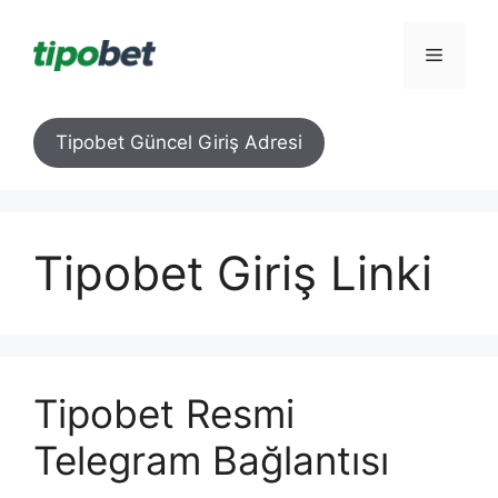
İçeriğe
atla
Menü
Tipobet Güncel Giriş Adresi
Tipobet Giriş Linki
Tipobet Resmi
Telegram Bağlantısı