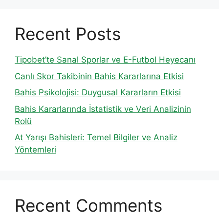
Recent Posts
Tipobet’te Sanal Sporlar ve E-Futbol Heyecanı
Canlı Skor Takibinin Bahis Kararlarına Etkisi
Bahis Psikolojisi: Duygusal Kararların Etkisi
Bahis Kararlarında İstatistik ve Veri Analizinin
Rolü
At Yarışı Bahisleri: Temel Bilgiler ve Analiz
Yöntemleri
Recent Comments