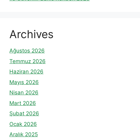
Archives
Ağustos 2026
Temmuz 2026
Haziran 2026
Mayıs 2026
Nisan 2026
Mart 2026
Şubat 2026
Ocak 2026
Aralık 2025