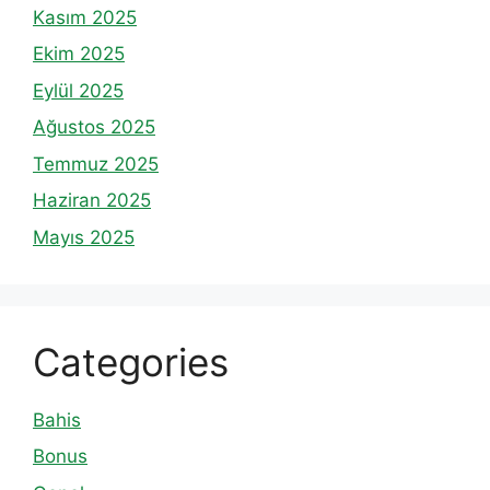
Kasım 2025
Ekim 2025
Eylül 2025
Ağustos 2025
Temmuz 2025
Haziran 2025
Mayıs 2025
Categories
Bahis
Bonus