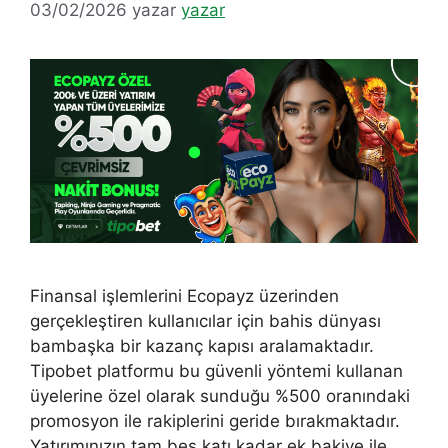
03/02/2026
yazar
yazar
Finansal işlemlerini Ecopayz üzerinden
gerçekleştiren kullanıcılar için bahis dünyası
bambaşka bir kazanç kapısı aralamaktadır.
Tipobet platformu bu güvenli yöntemi kullanan
üyelerine özel olarak sunduğu %500 oranındaki
promosyon ile rakiplerini geride bırakmaktadır.
Yatırımınızın tam beş katı kadar ek bakiye ile