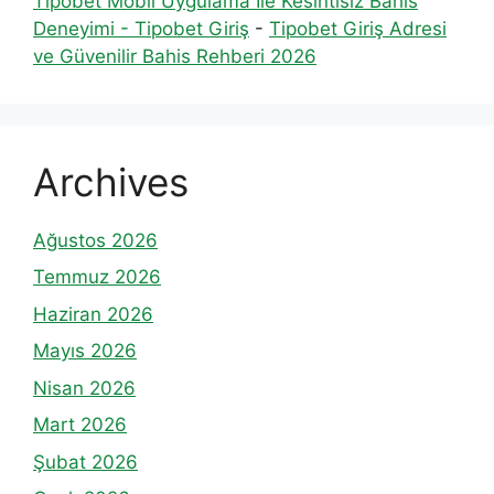
Tipobet Mobil Uygulama İle Kesintisiz Bahis
Deneyimi - Tipobet Giriş
-
Tipobet Giriş Adresi
ve Güvenilir Bahis Rehberi 2026
Archives
Ağustos 2026
Temmuz 2026
Haziran 2026
Mayıs 2026
Nisan 2026
Mart 2026
Şubat 2026