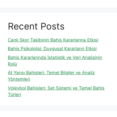
Recent Posts
Canlı Skor Takibinin Bahis Kararlarına Etkisi
Bahis Psikolojisi: Duygusal Kararların Etkisi
Bahis Kararlarında İstatistik ve Veri Analizinin
Rolü
At Yarışı Bahisleri: Temel Bilgiler ve Analiz
Yöntemleri
Voleybol Bahisleri: Set Sistemi ve Temel Bahis
Türleri