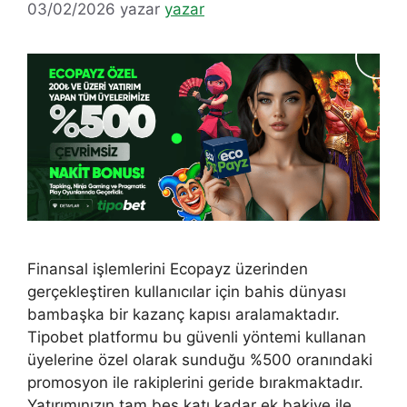
03/02/2026
yazar
yazar
Finansal işlemlerini Ecopayz üzerinden
gerçekleştiren kullanıcılar için bahis dünyası
bambaşka bir kazanç kapısı aralamaktadır.
Tipobet platformu bu güvenli yöntemi kullanan
üyelerine özel olarak sunduğu %500 oranındaki
promosyon ile rakiplerini geride bırakmaktadır.
Yatırımınızın tam beş katı kadar ek bakiye ile