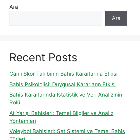
Ara
Ara
Recent Posts
Canlı Skor Takibinin Bahis Kararlarına Etkisi
Bahis Psikolojisi: Duygusal Kararların Etkisi
Bahis Kararlarında İstatistik ve Veri Analizinin
Rolü
At Yarışı Bahisleri: Temel Bilgiler ve Analiz
Yöntemleri
Voleybol Bahisleri: Set Sistemi ve Temel Bahis
Türleri