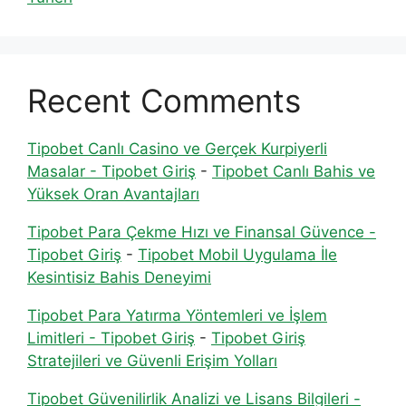
Recent Comments
Tipobet Canlı Casino ve Gerçek Kurpiyerli
Masalar - Tipobet Giriş
-
Tipobet Canlı Bahis ve
Yüksek Oran Avantajları
Tipobet Para Çekme Hızı ve Finansal Güvence -
Tipobet Giriş
-
Tipobet Mobil Uygulama İle
Kesintisiz Bahis Deneyimi
Tipobet Para Yatırma Yöntemleri ve İşlem
Limitleri - Tipobet Giriş
-
Tipobet Giriş
Stratejileri ve Güvenli Erişim Yolları
Tipobet Güvenilirlik Analizi ve Lisans Bilgileri -