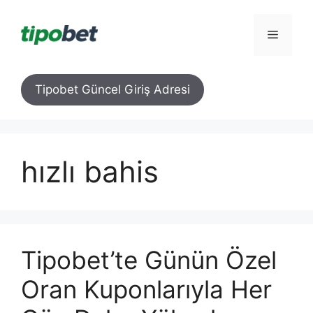
İçeriğe
atla
Menü
Tipobet Güncel Giriş Adresi
hızlı bahis
Tipobet’te Günün Özel
Oran Kuponlarıyla Her