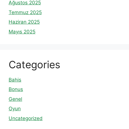
Ağustos 2025
Temmuz 2025
Haziran 2025
Mayıs 2025
Categories
Bahis
Bonus
Genel
Oyun
Uncategorized