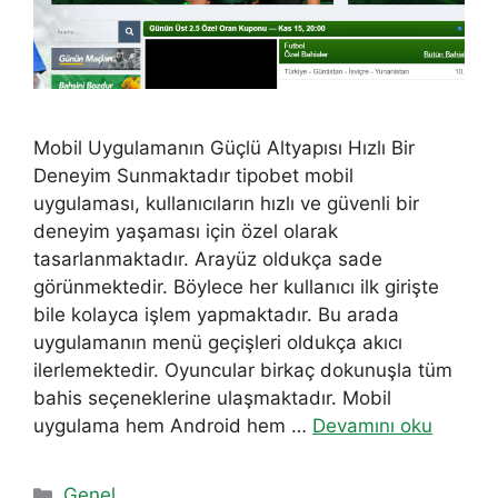
Mobil Uygulamanın Güçlü Altyapısı Hızlı Bir
Deneyim Sunmaktadır tipobet mobil
uygulaması, kullanıcıların hızlı ve güvenli bir
deneyim yaşaması için özel olarak
tasarlanmaktadır. Arayüz oldukça sade
görünmektedir. Böylece her kullanıcı ilk girişte
bile kolayca işlem yapmaktadır. Bu arada
uygulamanın menü geçişleri oldukça akıcı
ilerlemektedir. Oyuncular birkaç dokunuşla tüm
bahis seçeneklerine ulaşmaktadır. Mobil
uygulama hem Android hem …
Devamını oku
Kategoriler
Genel