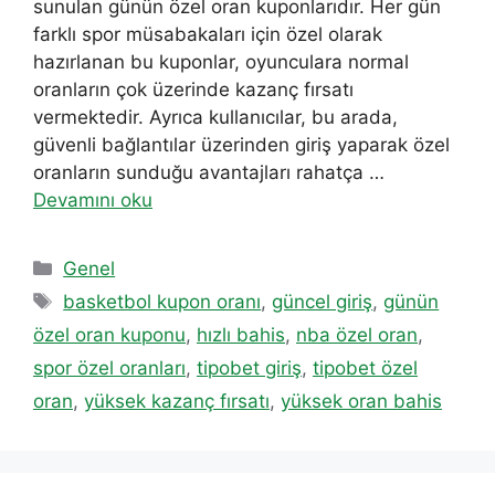
sunulan günün özel oran kuponlarıdır. Her gün
farklı spor müsabakaları için özel olarak
hazırlanan bu kuponlar, oyunculara normal
oranların çok üzerinde kazanç fırsatı
vermektedir. Ayrıca kullanıcılar, bu arada,
güvenli bağlantılar üzerinden giriş yaparak özel
oranların sunduğu avantajları rahatça …
Devamını oku
Kategoriler
Genel
Etiketler
basketbol kupon oranı
,
güncel giriş
,
günün
özel oran kuponu
,
hızlı bahis
,
nba özel oran
,
spor özel oranları
,
tipobet giriş
,
tipobet özel
oran
,
yüksek kazanç fırsatı
,
yüksek oran bahis