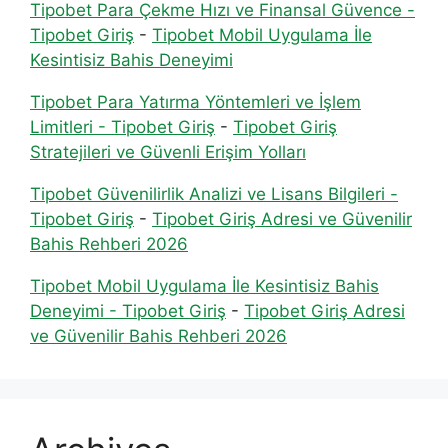
Tipobet Para Çekme Hızı ve Finansal Güvence -
Tipobet Giriş
-
Tipobet Mobil Uygulama İle
Kesintisiz Bahis Deneyimi
Tipobet Para Yatırma Yöntemleri ve İşlem
Limitleri - Tipobet Giriş
-
Tipobet Giriş
Stratejileri ve Güvenli Erişim Yolları
Tipobet Güvenilirlik Analizi ve Lisans Bilgileri -
Tipobet Giriş
-
Tipobet Giriş Adresi ve Güvenilir
Bahis Rehberi 2026
Tipobet Mobil Uygulama İle Kesintisiz Bahis
Deneyimi - Tipobet Giriş
-
Tipobet Giriş Adresi
ve Güvenilir Bahis Rehberi 2026