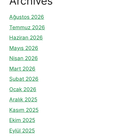
Archives
Ağustos 2026
Temmuz 2026
Haziran 2026
Mayıs 2026
Nisan 2026
Mart 2026
Şubat 2026
Ocak 2026
Aralık 2025
Kasım 2025
Ekim 2025
Eylül 2025