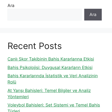
Ara
Ara
Recent Posts
Canlı Skor Takibinin Bahis Kararlarına Etkisi
Bahis Psikolojisi: Duygusal Kararların Etkisi
Bahis Kararlarında İstatistik ve Veri Analizinin
Rolü
At Yarışı Bahisleri: Temel Bilgiler ve Analiz
Yöntemleri
Voleybol Bahisleri: Set Sistemi ve Temel Bahis
Türleri