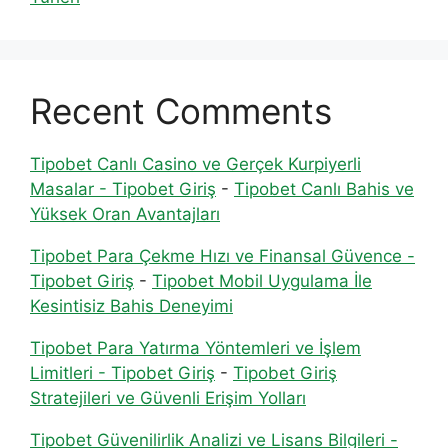
Recent Comments
Tipobet Canlı Casino ve Gerçek Kurpiyerli
Masalar - Tipobet Giriş
-
Tipobet Canlı Bahis ve
Yüksek Oran Avantajları
Tipobet Para Çekme Hızı ve Finansal Güvence -
Tipobet Giriş
-
Tipobet Mobil Uygulama İle
Kesintisiz Bahis Deneyimi
Tipobet Para Yatırma Yöntemleri ve İşlem
Limitleri - Tipobet Giriş
-
Tipobet Giriş
Stratejileri ve Güvenli Erişim Yolları
Tipobet Güvenilirlik Analizi ve Lisans Bilgileri -