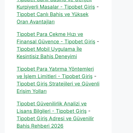
Kurpiyerli Masalar - Tipobet Giriş
-
Tipobet Canlı Bahis ve Yüksek
Oran Avantajları
Tipobet Para Çekme Hızı ve
Finansal Güvence - Tipobet Giriş
-
Tipobet Mobil Uygulama İle
Kesintisiz Bahis Deneyimi
Tipobet Para Yatırma Yöntemleri
ve İşlem Limitleri - Tipobet Giriş
-
Tipobet Giriş Stratejileri ve Güvenli
Erişim Yolları
Tipobet Güvenilirlik Analizi ve
Lisans Bilgileri - Tipobet Giriş
-
Tipobet Giriş Adresi ve Güvenilir
Bahis Rehberi 2026