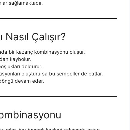
mlar sağlamaktadır.
Nasıl Çalışır?
ada bir kazanç kombinasyonu oluşur.
dan kaybolur.
şlukları doldurur.
syonları oluşturursa bu semboller de patlar.
 döngü devam eder.
Kombinasyonu
unlar, her başarılı kaskad adımında artan