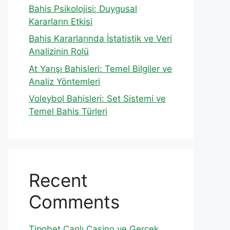
Bahis Psikolojisi: Duygusal
Kararların Etkisi
Bahis Kararlarında İstatistik ve Veri
Analizinin Rolü
At Yarışı Bahisleri: Temel Bilgiler ve
Analiz Yöntemleri
Voleybol Bahisleri: Set Sistemi ve
Temel Bahis Türleri
Recent
Comments
Tipobet Canlı Casino ve Gerçek