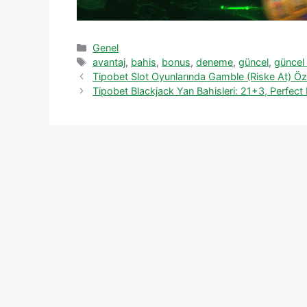
Kategoriler
Genel
Etiketler
avantaj
,
bahis
,
bonus
,
deneme
,
güncel
,
güncel 
Tipobet Slot Oyunlarında Gamble (Riske At) Öze
Tipobet Blackjack Yan Bahisleri: 21+3, Perfect