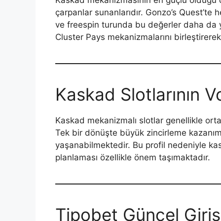
çarpanlar sunanlarıdır. Gonzo’s Quest’te h
ve freespin turunda bu değerler daha da
Cluster Pays mekanizmalarını birleştirere
Kaskad Slotlarının Vol
Kaskad mekanizmalı slotlar genellikle orta
Tek bir dönüşte büyük zincirleme kazan
yaşanabilmektedir. Bu profil nedeniyle ka
planlaması özellikle önem taşımaktadır.
Tipobet Güncel Giriş 