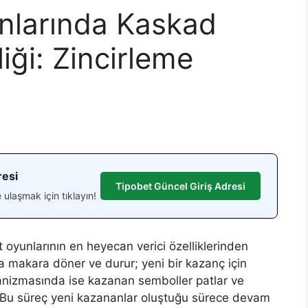
nlarında Kaskad
iği: Zincirleme
resi
Tipobet Güncel Giriş Adresi
ulaşmak için tıklayın!
oyunlarının en heyecan verici özelliklerinden
da makara döner ve durur; yeni bir kazanç için
nizmasında ise kazanan semboller patlar ve
. Bu süreç yeni kazananlar oluştuğu sürece devam