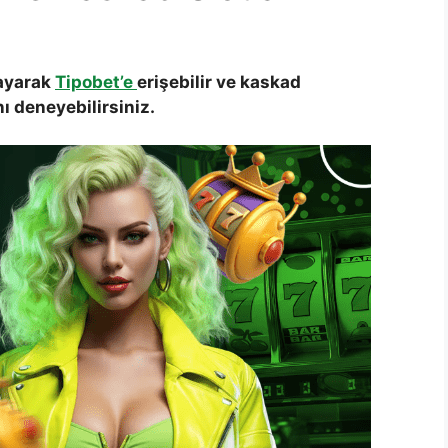
layarak
Tipobet’e
erişebilir ve kaskad
ı deneyebilirsiniz.