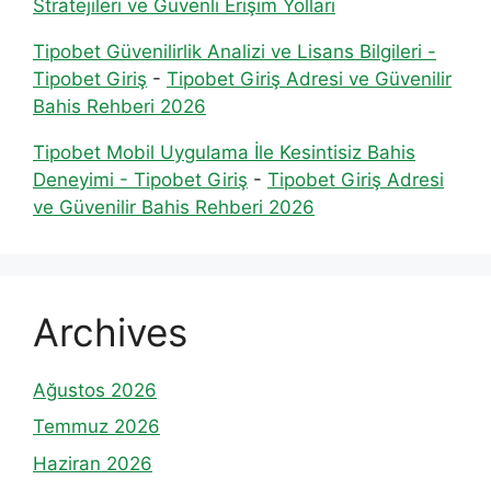
Stratejileri ve Güvenli Erişim Yolları
Tipobet Güvenilirlik Analizi ve Lisans Bilgileri -
Tipobet Giriş
-
Tipobet Giriş Adresi ve Güvenilir
Bahis Rehberi 2026
Tipobet Mobil Uygulama İle Kesintisiz Bahis
Deneyimi - Tipobet Giriş
-
Tipobet Giriş Adresi
ve Güvenilir Bahis Rehberi 2026
Archives
Ağustos 2026
Temmuz 2026
Haziran 2026