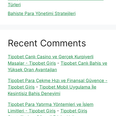
Türleri
Bahiste Para Yönetimi Stratejileri
Recent Comments
Tipobet Canlı Casino ve Gerçek Kurpiyerli
Masalar - Tipobet Giriş
-
Tipobet Canlı Bahis ve
Yüksek Oran Avantajları
Tipobet Para Çekme Hızı ve Finansal Güvence -
Tipobet Giriş
-
Tipobet Mobil Uygulama İle
Kesintisiz Bahis Deneyimi
Tipobet Para Yatırma Yöntemleri ve İşlem
Limitleri - Tipobet Giriş
-
Tipobet Giriş