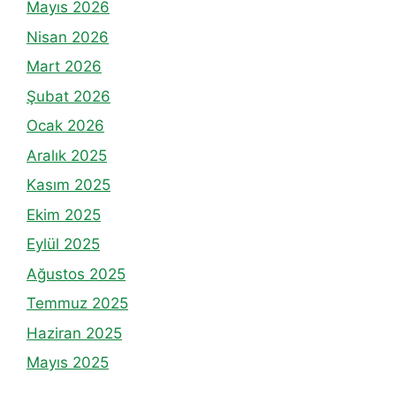
Mayıs 2026
Nisan 2026
Mart 2026
Şubat 2026
Ocak 2026
Aralık 2025
Kasım 2025
Ekim 2025
Eylül 2025
Ağustos 2025
Temmuz 2025
Haziran 2025
Mayıs 2025