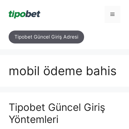
İçeriğe
atla
Menü
Tipobet Güncel Giriş Adresi
mobil ödeme bahis
Tipobet Güncel Giriş
Yöntemleri