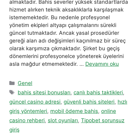
almaktadır. Bahis severler yüksek standartlarda
hizmet alırken teknik aksaklıklarla karşılaşmak
istememektedir. Bu nedenle profesyonel
yönetim ekipleri altyapı çalışmalarını sürekli
güncel tutmaktadır. Ancak yasal prosedürler
gereği alan adı değişimleri kaçınılmaz bir süreç
olarak karşımıza çıkmaktadır. Şirket bu geçiş
dönemlerini profesyonelce yöneterek üyelerini
asla mağdur etmemektedir. …
Devamını oku
Kategoriler
Genel
Etiketler
bahis sitesi bonusları
,
canlı bahis taktikleri
,
güncel casino adresi
,
güvenli bahis siteleri
,
hızlı
giriş yöntemleri
,
mobil ödeme bahis
,
online
casino rehberi
,
slot oyunları
,
Tipobet sorunsuz
giriş