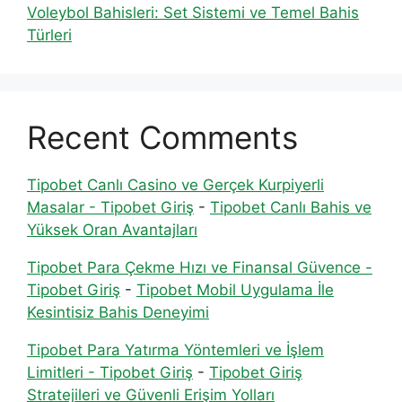
Voleybol Bahisleri: Set Sistemi ve Temel Bahis
Türleri
Recent Comments
Tipobet Canlı Casino ve Gerçek Kurpiyerli
Masalar - Tipobet Giriş
-
Tipobet Canlı Bahis ve
Yüksek Oran Avantajları
Tipobet Para Çekme Hızı ve Finansal Güvence -
Tipobet Giriş
-
Tipobet Mobil Uygulama İle
Kesintisiz Bahis Deneyimi
Tipobet Para Yatırma Yöntemleri ve İşlem
Limitleri - Tipobet Giriş
-
Tipobet Giriş
Stratejileri ve Güvenli Erişim Yolları