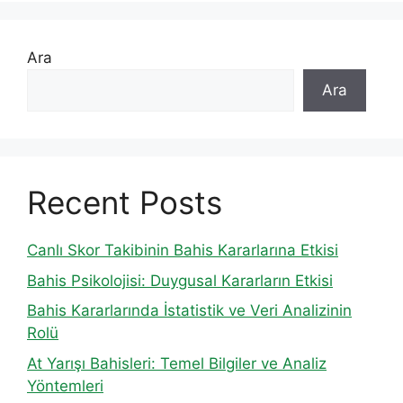
Ara
Ara
Recent Posts
Canlı Skor Takibinin Bahis Kararlarına Etkisi
Bahis Psikolojisi: Duygusal Kararların Etkisi
Bahis Kararlarında İstatistik ve Veri Analizinin
Rolü
At Yarışı Bahisleri: Temel Bilgiler ve Analiz
Yöntemleri