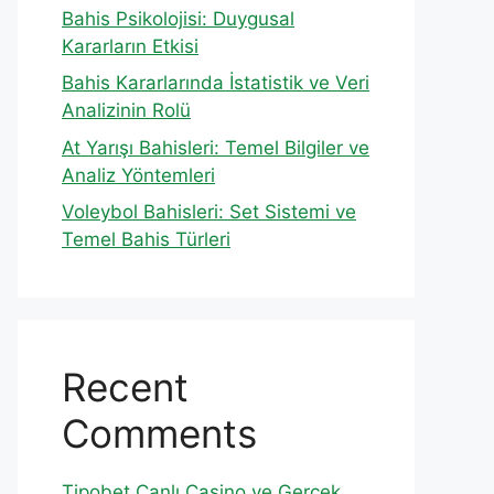
Bahis Psikolojisi: Duygusal
Kararların Etkisi
Bahis Kararlarında İstatistik ve Veri
Analizinin Rolü
At Yarışı Bahisleri: Temel Bilgiler ve
Analiz Yöntemleri
Voleybol Bahisleri: Set Sistemi ve
Temel Bahis Türleri
Recent
Comments
Tipobet Canlı Casino ve Gerçek