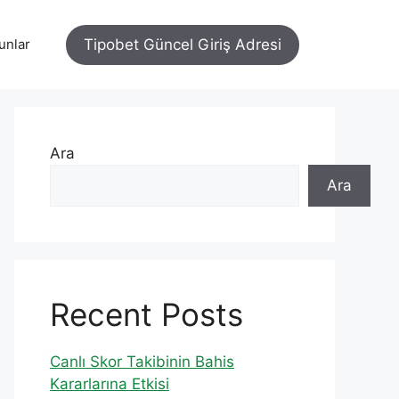
Tipobet Güncel Giriş Adresi
unlar
Ara
Ara
Recent Posts
Canlı Skor Takibinin Bahis
Kararlarına Etkisi