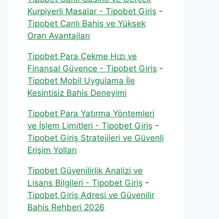
Kurpiyerli Masalar - Tipobet Giriş
-
Tipobet Canlı Bahis ve Yüksek
Oran Avantajları
Tipobet Para Çekme Hızı ve
Finansal Güvence - Tipobet Giriş
-
Tipobet Mobil Uygulama İle
Kesintisiz Bahis Deneyimi
Tipobet Para Yatırma Yöntemleri
ve İşlem Limitleri - Tipobet Giriş
-
Tipobet Giriş Stratejileri ve Güvenli
Erişim Yolları
Tipobet Güvenilirlik Analizi ve
Lisans Bilgileri - Tipobet Giriş
-
Tipobet Giriş Adresi ve Güvenilir
Bahis Rehberi 2026