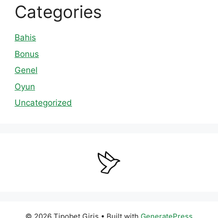
Categories
Bahis
Bonus
Genel
Oyun
Uncategorized
© 2026 Tipobet Giriş
• Built with
GeneratePress