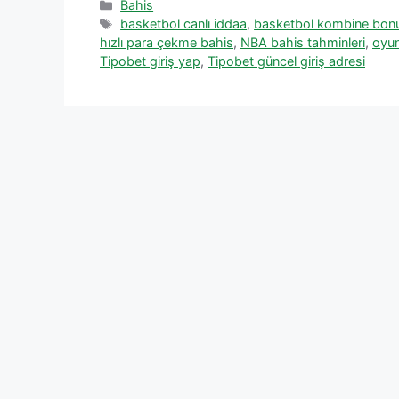
Kategoriler
Bahis
Etiketler
basketbol canlı iddaa
,
basketbol kombine bon
hızlı para çekme bahis
,
NBA bahis tahminleri
,
oyun
Tipobet giriş yap
,
Tipobet güncel giriş adresi