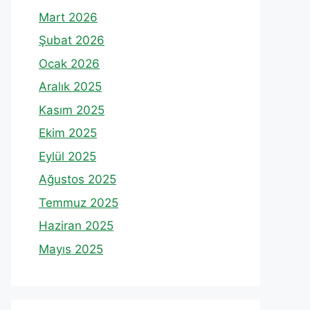
Mart 2026
Şubat 2026
Ocak 2026
Aralık 2025
Kasım 2025
Ekim 2025
Eylül 2025
Ağustos 2025
Temmuz 2025
Haziran 2025
Mayıs 2025