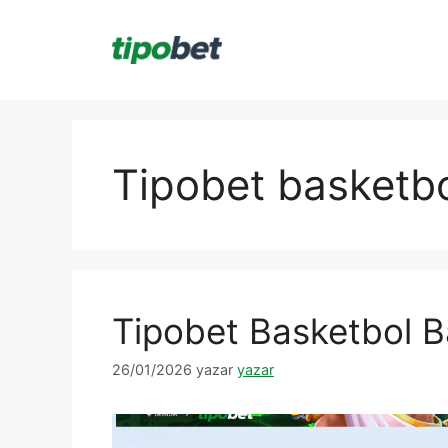
İçeriğe
atla
Tipobet basketbo
Tipobet Basketbol Ba
26/01/2026
yazar
yazar