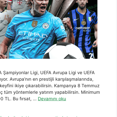
A Şampiyonlar Ligi, UEFA Avrupa Ligi ve UEFA
yor. Avrupa’nın en prestijli karşılaşmalarında,
keyfini ikiye çıkarabilirsin. Kampanya 8 Temmuz
iç tüm yöntemlerle yatırım yapabilirsin. Minimum
0 TL. Bu fırsat, …
Devamını oku