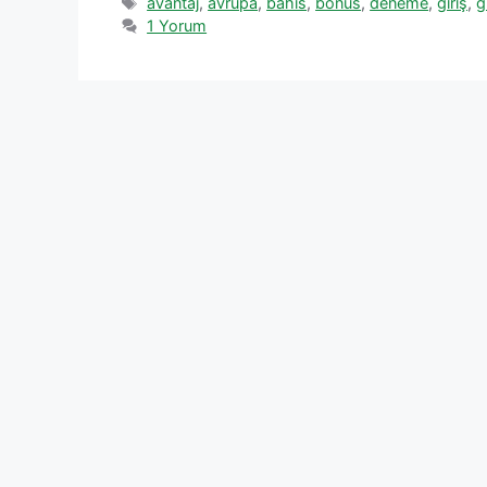
Etiketler
avantaj
,
avrupa
,
bahis
,
bonus
,
deneme
,
giriş
,
g
1 Yorum