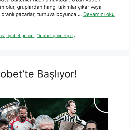
m olur, gruplardan hangi takımlar çıkar veya
k oranlı pazarlar, turnuva boyunca …
Devamını oku
us
,
tipobet güncel
,
Tipobet güncel giriş
bet’te Başlıyor!