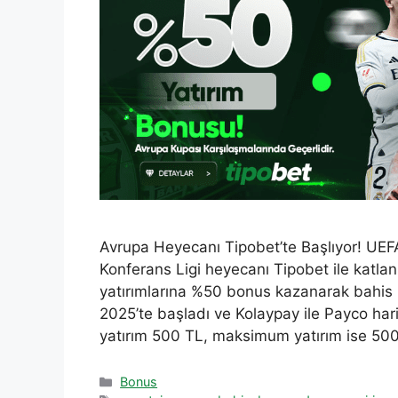
Avrupa Heyecanı Tipobet’te Başlıyor! UEF
Konferans Ligi heyecanı Tipobet ile katlanı
yatırımlarına %50 bonus kazanarak bahis 
2025’te başladı ve Kolaypay ile Payco har
yatırım 500 TL, maksimum yatırım ise 500
Kategoriler
Bonus