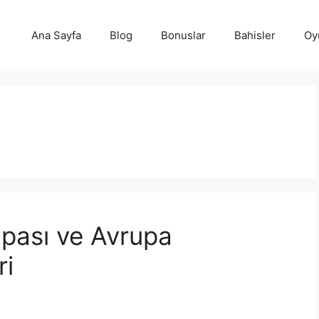
Ana Sayfa
Blog
Bonuslar
Bahisler
Oy
upası ve Avrupa
ri