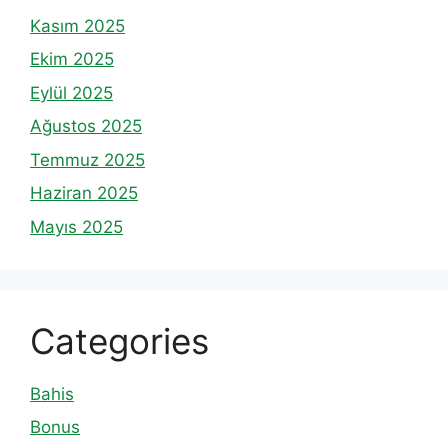
Kasım 2025
Ekim 2025
Eylül 2025
Ağustos 2025
Temmuz 2025
Haziran 2025
Mayıs 2025
Categories
Bahis
Bonus