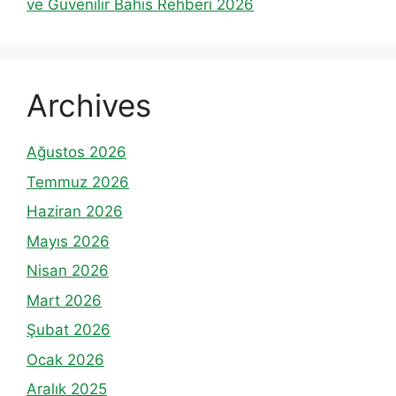
ve Güvenilir Bahis Rehberi 2026
Archives
Ağustos 2026
Temmuz 2026
Haziran 2026
Mayıs 2026
Nisan 2026
Mart 2026
Şubat 2026
Ocak 2026
Aralık 2025