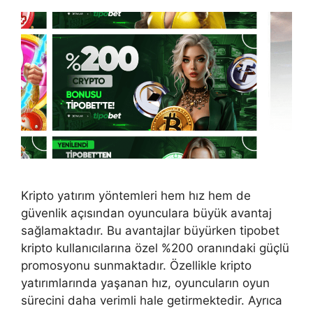
Kripto yatırım yöntemleri hem hız hem de
güvenlik açısından oyunculara büyük avantaj
sağlamaktadır. Bu avantajlar büyürken tipobet
kripto kullanıcılarına özel %200 oranındaki güçlü
promosyonu sunmaktadır. Özellikle kripto
yatırımlarında yaşanan hız, oyuncuların oyun
sürecini daha verimli hale getirmektedir. Ayrıca