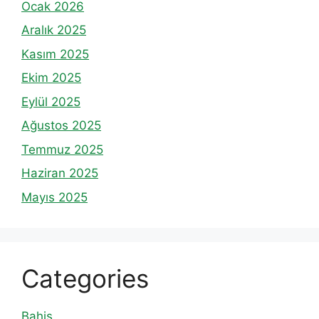
Ocak 2026
Aralık 2025
Kasım 2025
Ekim 2025
Eylül 2025
Ağustos 2025
Temmuz 2025
Haziran 2025
Mayıs 2025
Categories
Bahis