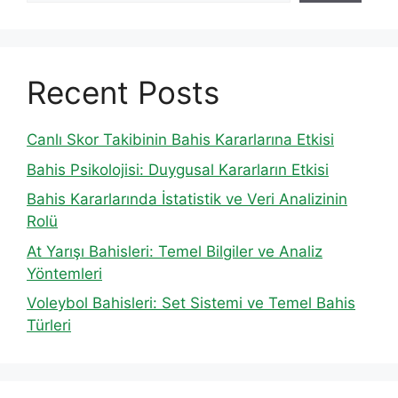
Recent Posts
Canlı Skor Takibinin Bahis Kararlarına Etkisi
Bahis Psikolojisi: Duygusal Kararların Etkisi
Bahis Kararlarında İstatistik ve Veri Analizinin
Rolü
At Yarışı Bahisleri: Temel Bilgiler ve Analiz
Yöntemleri
Voleybol Bahisleri: Set Sistemi ve Temel Bahis
Türleri