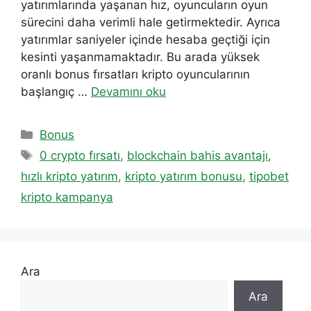
yatırımlarında yaşanan hız, oyuncuların oyun
sürecini daha verimli hale getirmektedir. Ayrıca
yatırımlar saniyeler içinde hesaba geçtiği için
kesinti yaşanmamaktadır. Bu arada yüksek
oranlı bonus fırsatları kripto oyuncularının
başlangıç …
Devamını oku
Kategoriler
Bonus
Etiketler
0 crypto fırsatı
,
blockchain bahis avantajı
,
hızlı kripto yatırım
,
kripto yatırım bonusu
,
tipobet
kripto kampanya
Ara
Ara